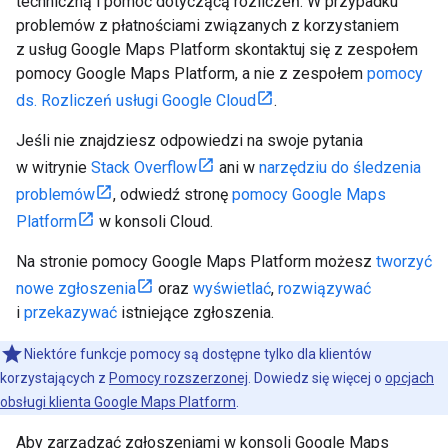
techniczną i pomoc dotyczącą rozliczeń. W przypadku
problemów z płatnościami związanych z korzystaniem
z usług Google Maps Platform skontaktuj się z zespołem
pomocy Google Maps Platform, a nie z zespołem
pomocy
ds. Rozliczeń usługi Google Cloud
.
Jeśli nie znajdziesz odpowiedzi na swoje pytania
w witrynie
Stack Overflow
ani w
narzędziu do śledzenia
problemów
, odwiedź stronę
pomocy Google Maps
Platform
w konsoli Cloud.
Na stronie pomocy Google Maps Platform możesz
tworzyć
nowe zgłoszenia
oraz
wyświetlać
,
rozwiązywać
i
przekazywać
istniejące zgłoszenia.
Niektóre funkcje pomocy są dostępne tylko dla klientów
korzystających z
Pomocy rozszerzonej
. Dowiedz się więcej o
opcjach
obsługi klienta Google Maps Platform
.
Aby zarządzać zgłoszeniami w konsoli Google Maps