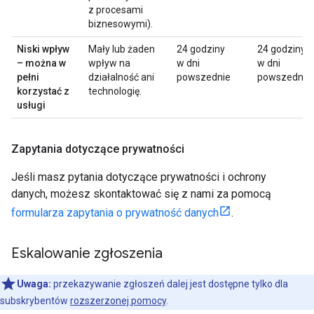
z procesami
biznesowymi).
Niski wpływ
Mały lub żaden
24 godziny
24 godziny
– można w
wpływ na
w dni
w dni
pełni
działalność ani
powszednie
powszednie
korzystać z
technologię.
usługi
Zapytania dotyczące prywatności
Jeśli masz pytania dotyczące prywatności i ochrony
danych, możesz skontaktować się z nami za pomocą
formularza zapytania o prywatność danych
.
Eskalowanie zgłoszenia
Uwaga:
przekazywanie zgłoszeń dalej jest dostępne tylko dla
subskrybentów
rozszerzonej pomocy
.