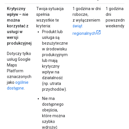
Krytyczny
Twoja sytuacja
1 godzina w dni
1 godzina w
wpływ – nie
spełnia
robocze,
dni
można
wszystkie te
z wyłączeniem
powszednie 
korzystać z
kryteria:
świąt
weekendy
usługi w
Produkt lub
regionalnych
wersji
usługa są
produkcyjnej
bezużyteczne
w środowisku
Dotyczy tylko
produkcyjnym
usług Google
lub mają
Maps
krytyczny
Platform
wpływ na
oznaczonych
działalność
jako
ogólnie
(np. utrata
dostępne
.
przychodów).
Nie ma
dostępnego
obejścia,
które można
szybko
wdrożyć