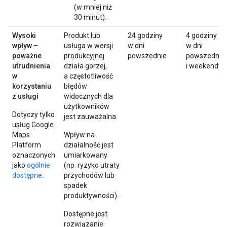
(w mniej niż
30 minut).
Wysoki
Produkt lub
24 godziny
4 godziny
wpływ –
usługa w wersji
w dni
w dni
poważne
produkcyjnej
powszednie
powszednie
utrudnienia
działa gorzej,
i weekendy
w
a częstotliwość
korzystaniu
błędów
z usługi
widocznych dla
użytkowników
Dotyczy tylko
jest zauważalna.
usług Google
Maps
Wpływ na
Platform
działalność jest
oznaczonych
umiarkowany
jako
ogólnie
(np. ryzyko utraty
dostępne
.
przychodów lub
spadek
produktywności).
Dostępne jest
rozwiązanie