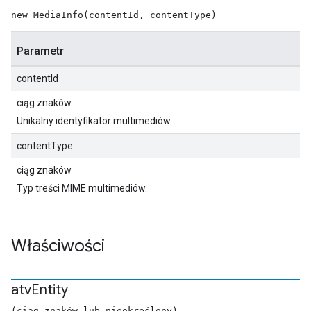
new MediaInfo(contentId, contentType)
Parametr
contentId
ciąg znaków
Unikalny identyfikator multimediów.
contentType
ciąg znaków
Typ treści MIME multimediów.
Właściwości
atv
Entity
(ciąg znaków lub nieokreślony)