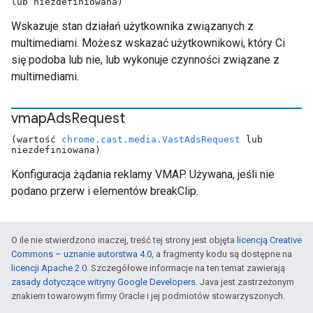
lub niezdefiniowana)
Wskazuje stan działań użytkownika związanych z
multimediami. Możesz wskazać użytkownikowi, który Ci
się podoba lub nie, lub wykonuje czynności związane z
multimediami.
vmap
Ads
Request
(wartość
chrome.cast.media.VastAdsRequest
lub
niezdefiniowana)
Konfiguracja żądania reklamy VMAP. Używana, jeśli nie
podano przerw i elementów breakClip.
O ile nie stwierdzono inaczej, treść tej strony jest objęta
licencją Creative
Commons – uznanie autorstwa 4.0
, a fragmenty kodu są dostępne na
licencji Apache 2.0
. Szczegółowe informacje na ten temat zawierają
zasady dotyczące witryny Google Developers
. Java jest zastrzeżonym
znakiem towarowym firmy Oracle i jej podmiotów stowarzyszonych.