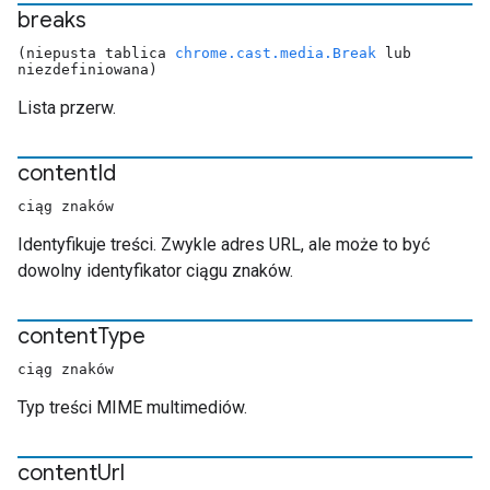
breaks
(niepusta tablica
chrome.cast.media.Break
lub
niezdefiniowana)
Lista przerw.
content
Id
ciąg znaków
Identyfikuje treści. Zwykle adres URL, ale może to być
dowolny identyfikator ciągu znaków.
content
Type
ciąg znaków
Typ treści MIME multimediów.
content
Url