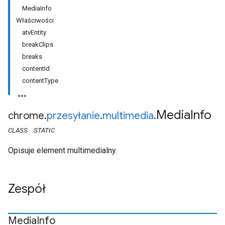
MediaInfo
Właściwości
atvEntity
breakClips
breaks
contentId
contentType
Media
Info
chrome
.
przesyłanie
.
multimedia
.
CLASS
STATIC
Opisuje element multimedialny.
Zespół
Media
Info