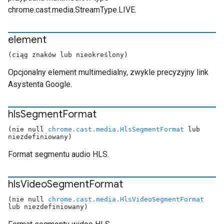
chrome.cast.media.StreamType.LIVE.
element
(ciąg znaków lub nieokreślony)
Opcjonalny element multimedialny, zwykle precyzyjny link
Asystenta Google.
hls
Segment
Format
(nie null
chrome.cast.media.HlsSegmentFormat
lub
niezdefiniowany)
Format segmentu audio HLS.
hls
Video
Segment
Format
(nie null
chrome.cast.media.HlsVideoSegmentFormat
lub niezdefiniowany)