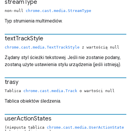
stream
Type
non-null
chrome.cast.media.StreamType
Typ strumienia multimediów.
text
Track
Style
chrome.cast.media.TextTrackStyle
z wartością null
Żądany styl ścieżki tekstowej. Jeśli nie zostanie podany,
zostaną użyte ustawienia stylu urządzenia (jeśli istnieją).
trasy
Tablica
chrome.cast.media.Track
o wartości null
Tablica obiektów śledzenia.
user
Action
States
(niepusta tablica
chrome.cast.media.UserActionState