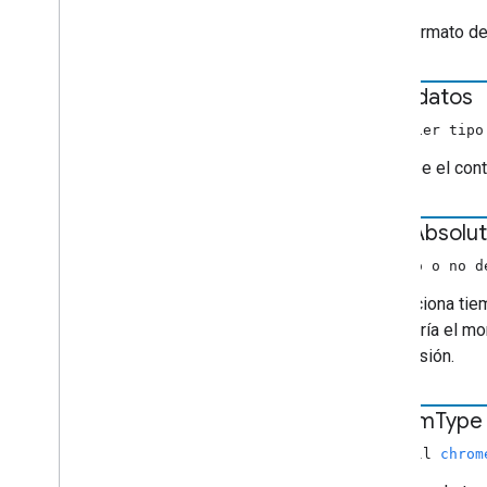
Es el formato d
metadatos
Cualquier tipo
Describe el cont
start
Absolu
(número o no d
Proporciona tie
vivo, sería el 
transmisión.
stream
Type
non-null
chrom