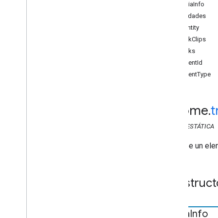
MediaInfo
API de Web Sender
Propiedades
Descripción general
atvEntity
cast
.
framework
breakClips
chrome
.
cast
breaks
chrome
.
cast
.
media
contentId
chrome
.
cast
.
media
contentType
Metadatos de Audio
Chapter
Chapter
Media
Metadatos del contenedor de
audio
chrome
.
t
Receso
CLASE
ESTÁTICA
Break
Clip
Estado de interrupción
Describe un ele
Metadatos del contenedor
Edit
Tracks
Info
Request
Metadatos de medios genéricos
Construct
Get
Status
Request
Rango de Live
Seekable
Solicitud de carga
Media
Info