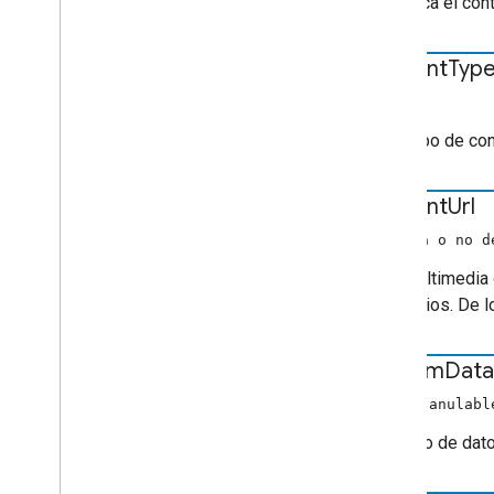
Identifica el co
content
Typ
cadena
Es el tipo de c
content
Url
(cadena o no d
URL multimedia o
de medios. De l
custom
Data
Objeto anulabl
Conjunto de dato