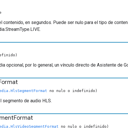
e
el contenido, en segundos. Puede ser nulo para el tipo de conte
ia.StreamType.LIVE.
efinido)
ia opcional, por lo general, un vínculo directo de Asistente de G
Format
edia.HlsSegmentFormat
no nulo o indefinido)
el segmento de audio HLS.
ment
Format
edia.HlsVideoSegmentFormat
no nulo o indefinido)