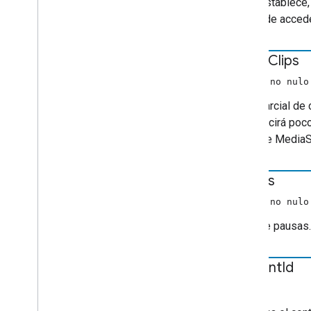
Si se establece,
Metadatos de medios de TV
se puede accede
Estado
De
Acción
De
Usuario
Solicitud de anuncios de VAST
break
Clips
Información del video
Solicitud de volumen
(Array no nul
chrome
.
cast
.
media
.
timeout
Lista parcial de
Índice de todo
reproducirá poco
mensaje MediaS
API de receptor
API de Web Receiver
breaks
API de Android TV Receiver
(Array no nul
Lista de pausas.
content
Id
cadena