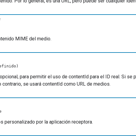
ntenido. Por lo general, es una URL, pero puede ser cualquier iden
e
ontenido MIME del medio.
efinido)
pcional, para permitir el uso de contentId para el ID real. Si s
o contrario, se usará contentId como URL de medios.
e
s personalizado por la aplicación receptora.