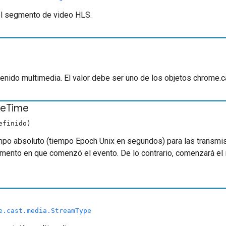
el segmento de video HLS.
enido multimedia. El valor debe ser uno de los objetos chrome.
te
Time
efinido)
mpo absoluto (tiempo Epoch Unix en segundos) para las transmis
momento en que comenzó el evento. De lo contrario, comenzará e
e.cast.media.StreamType