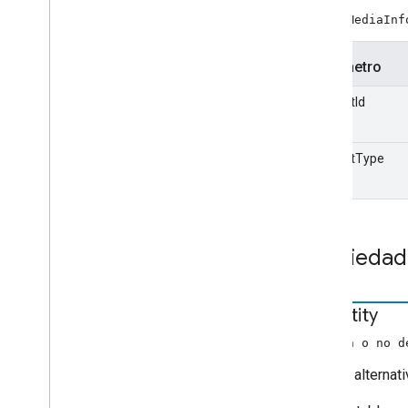
Contenido multimedia
nuevo MediaInf
Información multimedia
Media
Metadata
Parámetro
Metadatos de películas
Metadatos de medios de música
contentId
Solicitud de pausa
Metadatos de fotos
contentType
Solicitud de Play
Datos de la cola
Solicitud de elementos en cola
Cola en cola
Solicitud Queue
Load
Request
Propiedad
Solicitud de elementos en cola
Solicitud
En
Reorder
Items
atv
Entity
Solicitud de Queue
Update
Items
Seek
Request
(cadena o no d
Solicitud de detención
Entidad alternat
Estilo de pista de texto
Pista