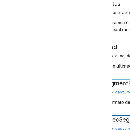
de vistas
número anulabl
Es la duración d
chrome.cast.med
entidad
(cadena o no d
Entidad multimed
hls
Segment
(
chrome.cast.m
Es el formato d
hls
Video
Seg
(
chrome.cast.m