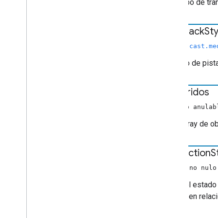
Es el tipo de tr
text
Track
Sty
chrome.cast.me
El estilo de pist
recorridos
Arreglo anula
Es el array de o
user
Action
S
(Array no nul
Indica el estado
usuario en relac