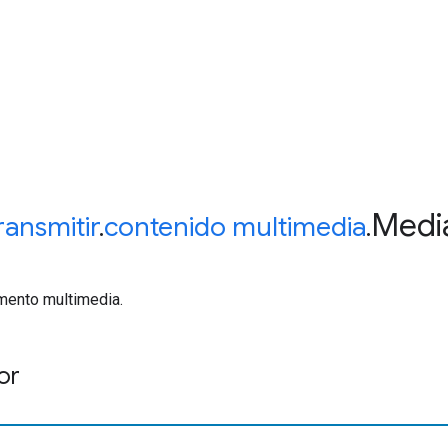
Medi
ransmitir
.
contenido multimedia
.
mento multimedia.
or