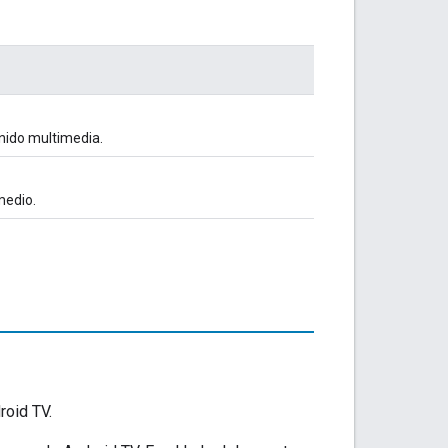
enido multimedia.
medio.
roid TV.