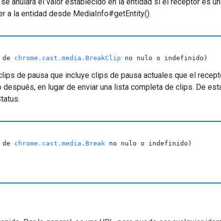
 se anulará el valor establecido en la entidad si el receptor es un
r a la entidad desde MediaInfo#getEntity().
o de
chrome.cast.media.BreakClip
no nulo o indefinido)
 clips de pausa que incluye clips de pausa actuales que el recep
 después, en lugar de enviar una lista completa de clips. De es
tatus.
o de
chrome.cast.media.Break
no nulo o indefinido)