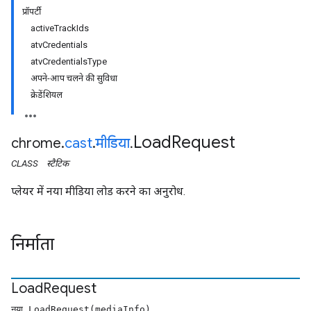
प्रॉपर्टी
activeTrackIds
atvCredentials
atvCredentialsType
अपने-आप चलने की सुविधा
क्रेडेंशियल
Load
Request
chrome
.
cast
.
मीडिया
.
CLASS
स्टैटिक
प्लेयर में नया मीडिया लोड करने का अनुरोध.
निर्माता
Load
Request
नया LoadRequest(mediaInfo)