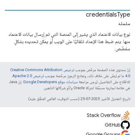
credentials
Type
سلسلة
نوع بيانات الاعتماد الذي يشير إلى المنصة التي تم إرسال بيانات الاعتماد
منها. يتم ضبط هذا الإعداد تلقائيًا على الويب أو يمكن تحديده بشكلٍ
مخصّص.
إنّ محتوى هذه الصفحة مرخّص بموجب
ترخيص Creative Commons Attribution
4.0‏
ما لم يُنصّ على خلاف ذلك، ونماذج الرموز مرخّصة بموجب
ترخيص Apache 2.0‏
.
للاطّلاع على التفاصيل، يُرجى مراجعة
سياسات موقع Google Developers‏
. إنّ Java
هي علامة تجارية مسجَّلة لشركة Oracle و/أو شركائها التابعين.
تاريخ التعديل الأخير: 2025-07-25 (حسب التوقيت العالمي المتفَّق عليه)
Stack Overflow
GitHub
Google Groups