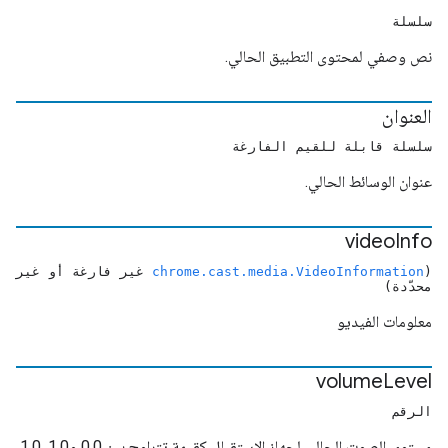
سلسلة
نص وصفي لمحتوى التطبيق الحالي.
العنوان
سلسلة قابلة للقيم الفارغة
عنوان الوسائط الحالي.
video
Info
(
chrome.cast.media.VideoInformation
غير فارغة أو غير
محدّدة)
معلومات الفيديو
volume
Level
الرقم
مستوى الصوت الحالي لجهاز الاستقبال كقيمة تتراوح بين 0.0 و1.0. 1.0