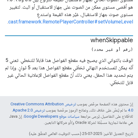
هو أقصى مستوى ممكن من الصوت على جهاز الاستقبال أو البث. لتغيير
مستوى صوت جهاز الاستقبال، غيِّر هذه القيمة واستدعِ
.
cast.framework.RemotePlayerController#setVolumeLevel
when
Skippable
(رقم أو غير محدد)
الوقت بالثواني الذي يصبح فيه مقطع الفواصل هذا قابلاً للتخطي. تعني 5
أنّه يمكن للمستخدم النهائي تخطّي مقطع الفواصل هذا بعد 5 ثوانٍ. وإذا لم
يتم تحديد هذا الحقل، يعني ذلك أنّ مقطع الفواصل الإعلانية الحالي غير
قابل للتخطّي.
إنّ محتوى هذه الصفحة مرخّص بموجب
ترخيص Creative Commons Attribution
4.0‏
ما لم يُنصّ على خلاف ذلك، ونماذج الرموز مرخّصة بموجب
ترخيص Apache 2.0‏
.
للاطّلاع على التفاصيل، يُرجى مراجعة
سياسات موقع Google Developers‏
. إنّ Java
هي علامة تجارية مسجَّلة لشركة Oracle و/أو شركائها التابعين.
تاريخ التعديل الأخير: 2025-07-25 (حسب التوقيت العالمي المتفَّق عليه)