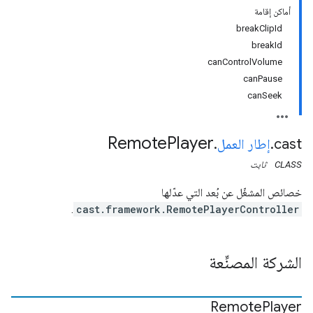
أماكن إقامة
breakClipId
breakId
canControlVolume
canPause
canSeek
Remote
Player
cast
.
إطار العمل
.
CLASS
ثابت
خصائص المشغّل عن بُعد التي عدّلها
.
cast.framework.RemotePlayerController
الشركة المصنِّعة
Remote
Player