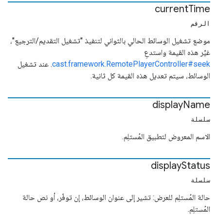
current
Time
الرقم
موضع تشغيل الوسائط الحالي بالثواني لتنفيذ "تشغيل التقديم/الترجيع"،
غيِّر هذه القيمة واستدعِ
cast.framework.RemotePlayerController#seek
. عند تشغيل
الوسائط، سيتم تعديل هذه القيمة كل ثانية.
display
Name
سلسلة
الاسم المعروض لتطبيق المُستلِم.
display
Status
سلسلة
حالة المُستلِم للعرض: تشير إلى عنوان الوسائط، إن توفّر، أو نص حالة
المُستلِم.