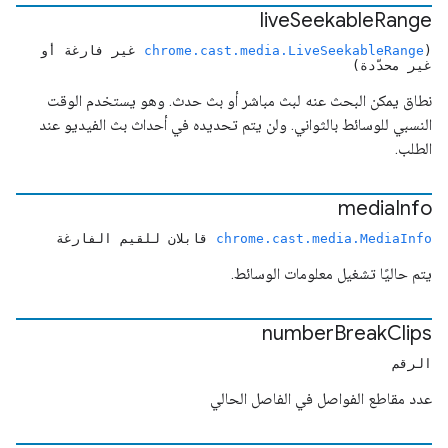
live
Seekable
Range
(
chrome.cast.media.LiveSeekableRange
غير فارغة أو
غير محدّدة)
نطاق يمكن البحث عنه لبث مباشر أو بث حدث. وهو يستخدم الوقت
النسبي للوسائط بالثواني. ولن يتم تحديده في أحداث بث الفيديو عند
الطلب.
media
Info
chrome.cast.media.MediaInfo
قابلان للقيم الفارغة
يتم حاليًا تشغيل معلومات الوسائط.
number
Break
Clips
الرقم
عدد مقاطع الفواصل في الفاصل الحالي