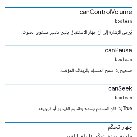
can
Control
Volume
boolean
يُرجى الإشارة إلى أنّ جهاز الاستقبال يتيح تغيير مستوى الصوت.
can
Pause
boolean
صحيح إذا سمح المستلِم بالإيقاف المؤقت.
can
Seek
boolean
True إذا كان المستلم يسمح بتقديم الفيديو أو ترجيعه.
جهاز تحكّم
واجهة وحدة تحكّم قابلة للقيم