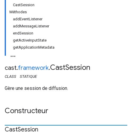
CastSession
Méthodes
addEventListener
addMessageListener
endSession
getActiveInputState
getApplicationMetadata
Cast
Session
cast
.
framework
.
CLASS
STATIQUE
Gère une session de diffusion.
Constructeur
Cast
Session