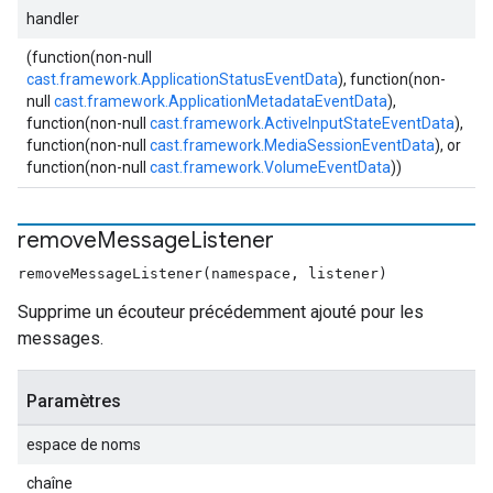
handler
(function(non-null
cast.framework.ApplicationStatusEventData
), function(non-
null
cast.framework.ApplicationMetadataEventData
),
function(non-null
cast.framework.ActiveInputStateEventData
),
function(non-null
cast.framework.MediaSessionEventData
), or
function(non-null
cast.framework.VolumeEventData
))
remove
Message
Listener
removeMessageListener(namespace, listener)
Supprime un écouteur précédemment ajouté pour les
messages.
Paramètres
espace de noms
chaîne