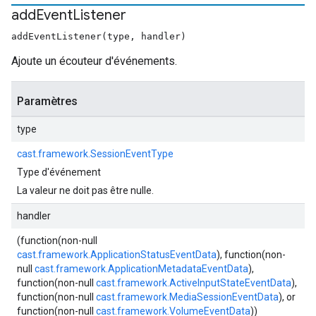
add
Event
Listener
addEventListener(type, handler)
Ajoute un écouteur d'événements.
Paramètres
type
cast.framework.SessionEventType
Type d'événement
La valeur ne doit pas être nulle.
handler
(function(non-null
cast.framework.ApplicationStatusEventData
), function(non-
null
cast.framework.ApplicationMetadataEventData
),
function(non-null
cast.framework.ActiveInputStateEventData
),
function(non-null
cast.framework.MediaSessionEventData
), or
function(non-null
cast.framework.VolumeEventData
))