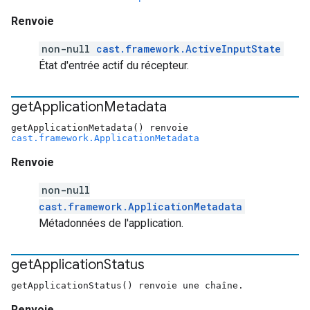
Renvoie
non-null
cast.framework.ActiveInputState
État d'entrée actif du récepteur.
get
Application
Metadata
getApplicationMetadata() renvoie
cast.framework.ApplicationMetadata
Renvoie
non-null
cast.framework.ApplicationMetadata
Métadonnées de l'application.
get
Application
Status
getApplicationStatus() renvoie une chaîne.
Renvoie