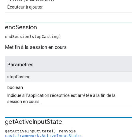
Écouteur à ajouter.
end
Session
endSession(stopCasting)
Met fin à la session en cours.
Paramètres
stopCasting
boolean
Indique si l'application réceptrice est arrêtée à la fin de la
session en cours.
get
Active
Input
State
getActiveInputState() renvoie
cast.framework.ActiveInputState
.