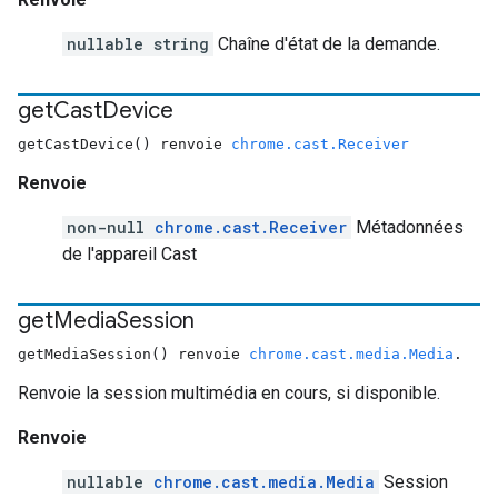
nullable string
Chaîne d'état de la demande.
get
Cast
Device
getCastDevice() renvoie
chrome.cast.Receiver
Renvoie
non-null
chrome.cast.Receiver
Métadonnées
de l'appareil Cast
get
Media
Session
getMediaSession() renvoie
chrome.cast.media.Media
.
Renvoie la session multimédia en cours, si disponible.
Renvoie
nullable
chrome.cast.media.Media
Session