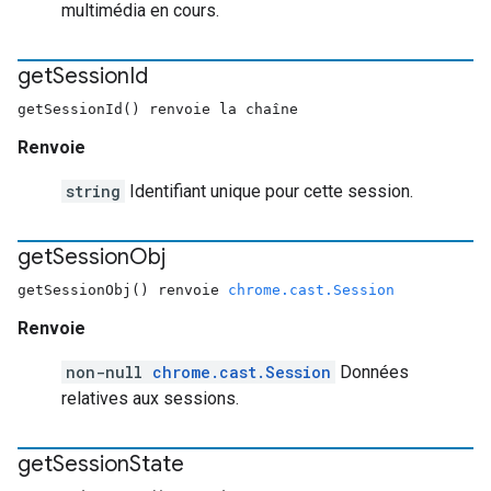
multimédia en cours.
get
Session
Id
getSessionId() renvoie la chaîne
Renvoie
string
Identifiant unique pour cette session.
get
Session
Obj
getSessionObj() renvoie
chrome.cast.Session
Renvoie
non-null
chrome.cast.Session
Données
relatives aux sessions.
get
Session
State