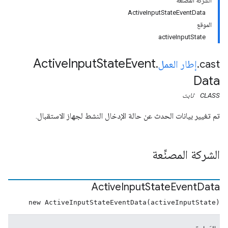
الشركة المصنِّعة
ActiveInputStateEventData
الموقع
activeInputState
Active
Input
State
Event
cast
.
إطار العمل
.
Data
CLASS
ثابت
تم تغيير بيانات الحدث عن حالة الإدخال النشط لجهاز الاستقبال.
الشركة المصنِّعة
Active
Input
State
Event
Data
new ActiveInputStateEventData(activeInputState)