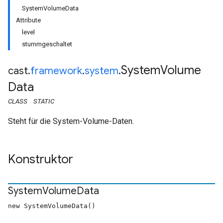
SystemVolumeData
Attribute
level
stummgeschaltet
System
Volume
cast
.
framework
.
system
.
Data
CLASS
STATIC
Steht für die System-Volume-Daten.
Konstruktor
System
Volume
Data
new SystemVolumeData()