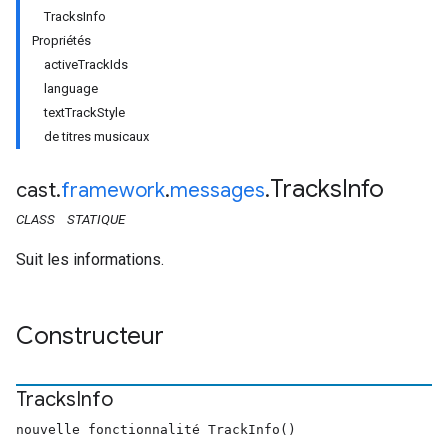
TracksInfo
Propriétés
activeTrackIds
language
textTrackStyle
de titres musicaux
Tracks
Info
cast
.
framework
.
messages
.
CLASS
STATIQUE
Suit les informations.
Constructeur
Tracks
Info
nouvelle fonctionnalité TrackInfo()