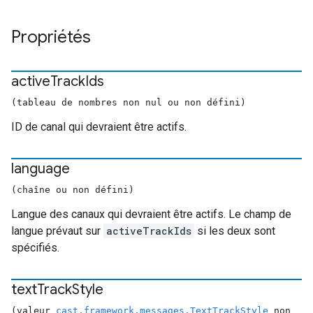
Propriétés
active
Track
Ids
(tableau de nombres non nul ou non défini)
ID de canal qui devraient être actifs.
language
(chaîne ou non défini)
Langue des canaux qui devraient être actifs. Le champ de
langue prévaut sur
activeTrackIds
si les deux sont
spécifiés.
text
Track
Style
(valeur
cast.framework.messages.TextTrackStyle
non