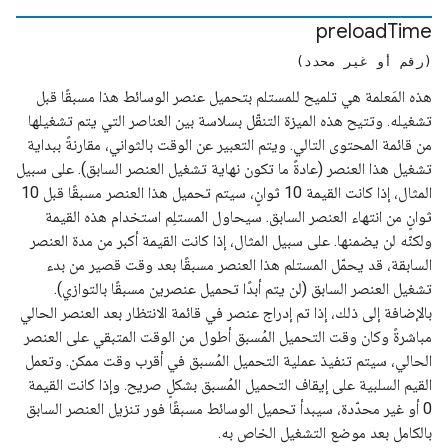
preload
Time
(رقم أو غير محدد)
هذه المَعلمة هي تلميح للمستلم بتحميل عنصر الوسائط هذا مسبقًا قبل
تشغيله. وتتيح هذه الميزة التنقّل بسلاسة بين العناصر التي يتم تشغيلها
من قائمة المحتوى التالي. ويتم التعبير عن الوقت بالثواني، مقارنةً ببداية
تشغيل هذا العنصر (عادةً ما تكون نهاية تشغيل العنصر السابق). على سبيل
المثال، إذا كانت القيمة 10 ثوانٍ، سيتم تحميل هذا العنصر مسبقًا قبل 10
ثوانٍ من انتهاء العنصر السابق. سيحاول المستلِم استخدام هذه القيمة
ولكنّه لن يضمنها. على سبيل المثال، إذا كانت القيمة أكبر من مدة العنصر
السابقة، قد يحمّل المستلم هذا العنصر مسبقًا بعد وقت قصير من بدء
تشغيل العنصر السابق (لن يتم أبدًا تحميل عنصرين مسبقًا بالتوازي).
بالإضافة إلى ذلك، إذا تم إدراج عنصر في قائمة الانتظار بعد العنصر الحالي
مباشرةً وكان وقت التحميل المُسبق أطول من الوقت المتبقي على العنصر
الحالي، سيتم تنفيذ عملية التحميل المُسبق في أقرب وقت ممكن. وتعمل
القيم السلبية على إيقاف التحميل المُسبق بشكلٍ صريح. وإذا كانت القيمة
0 أو غير محدّدة، سيبدأ تحميل الوسائط مسبقًا فور تنزيل العنصر السابق
بالكامل بعد موضع التشغيل الخاص به.