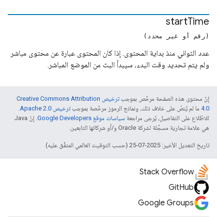
start
Time
(رقم أو غير محدد)
عدد الثواني منذ بداية المحتوى. إذا كان المحتوى عبارة عن محتوى مباشر
ولم يتم تحديد وقت البدء، سيبدأ البث من الموضع المباشر.
إنّ محتوى هذه الصفحة مرخّص بموجب
ترخيص Creative Commons Attribution
4.0‏
ما لم يُنصّ على خلاف ذلك، ونماذج الرموز مرخّصة بموجب
ترخيص Apache 2.0‏
.
للاطّلاع على التفاصيل، يُرجى مراجعة
سياسات موقع Google Developers‏
. إنّ Java
هي علامة تجارية مسجَّلة لشركة Oracle و/أو شركائها التابعين.
تاريخ التعديل الأخير: 2025-07-25 (حسب التوقيت العالمي المتفَّق عليه)
Stack Overflow
GitHub
Google Groups