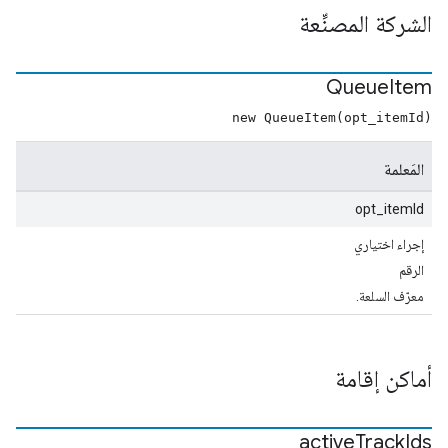
الشركة المصنِّعة
Queue
Item
new QueueItem(opt_itemId)
المَعلمة
opt_itemId
إجراء اختياري
الرقم
معرّف السلعة.
أماكن إقامة
active
Track
Ids