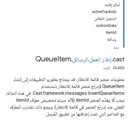
أماكن إقامة
activeTrackIds
التشغيل التلقائي
customData
itemId
وسائط
Queue
Item
cast
.
إطار العمل
.
الرسائل
.
CLASS
ثابت
معلومات عنصر قائمة الانتظار. قد يحتاج مطورو التطبيقات إلى إنشاء
QueueItem لإدراج عنصر قائمة الانتظار باستخدام
Cast.framework.messages.InsertQueueItems. في هذه الحالة،
يجب ألا يقدّم العنصر itemId (لأنّه سيتم تخصيص معرّف itemId
الفعلي عند إدراج العنصر في قائمة الانتظار). ويمنع ذلك تضارب المعرّف
مع العناصر التي تمت إضافتها من تطبيق المُرسِل.