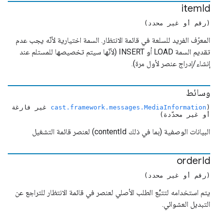
item
Id
(رقم أو غير محدد)
المعرّف الفريد للسلعة في قائمة الانتظار. السمة اختيارية لأنّه يجب عدم
تقديم السمة LOAD أو INSERT (لأنّها سيتم تخصيصها للمستلم عند
إنشاء/إدراج عنصر لأول مرة).
وسائط
(
cast.framework.messages.MediaInformation
غير فارغة
أو غير محدّدة)
البيانات الوصفية (بما في ذلك contentId) لعنصر قائمة التشغيل
order
Id
(رقم أو غير محدد)
يتم استخدامه لتتبُّع الطلب الأصلي لعنصر في قائمة الانتظار للتراجع عن
التبديل العشوائي.