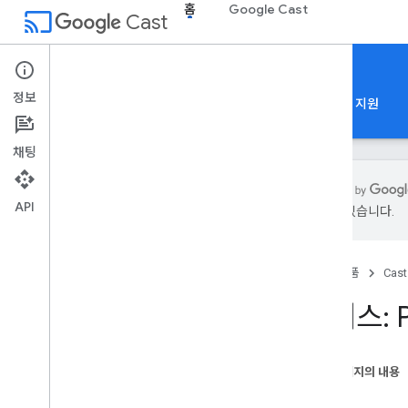
홈
Google Cast
cast
Cast
홈
정보
홈
가이드
참조
샘플 앱
Codelabs
지원
채팅
API
있을 수 있습니다.
출연진 참조
API 개요
홈
제품
Cast
SDK 출시 노트
웹 수신기 SDK 미리보기 URL
클래스: P
Sender API
Android Sender API
이 페이지의 내용
i
OS Sender API
생성자