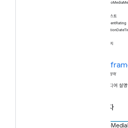
Web Sender API
PhotoMediaMe
속성
수신자 API
아티스트
Web Receiver API
contentRating
개요
creationDateT
Cast
.
framework
높이
Cast
.
framework
.
breaks
이미지
Cast
.
framework
.
events
Cast
.
framework
.
messages
Cast
.
framework
.
messages
cast
.
fram
Audio
Track
Info
클래스
정적
오디오북Chapter
Media 메타데이터
오디오북 컨테이너 메타데이터
사진 미디어 설명
Break
Break
Clip
광고 시점 상태
생성자
Cloud 미디어 상태
컨테이너 메타데이터
Content
Rating
Photo
Media