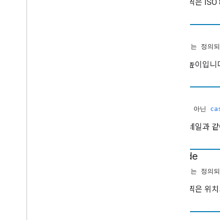
사진을 찍은 ISO
미디어 상태
영화 미디어 메타데이터
높이
음악 트랙 미디어 메타데이터
사진 미디어 메타데이터
(숫자 또는 정의되
Precache
Request
Data
사진의 높이입니다(
미리 로드 요청 데이터
대기열 변경
Queue
Data
이미지
대기열 ID
(null이 아닌
ca
Queue
Insert
Request
Data
사진 썸네일과 같
대기열 항목
대기열 로드 요청 데이터
대기열 삭제 요청 데이터
latitude
Queue
Reorder
Request
Data
(숫자 또는 정의되
대기열 업데이트 요청 데이터
Refresh
Credentials Request
Data
사진을 찍은 위치
요청 데이터
Resume
Session
Request
Data
위치