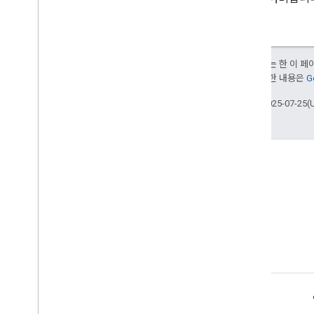
Cast
.
framework
.
ui
모든 색인
Android TV 수신기 API
달리 명시되지 않는 한 이 
부여됩니다. 자세한 내용은
G
최종 업데이트: 2025-07-25(
Stack Overflow
google-cast 태그를 붙여 질문해
보세요.
제품 정보