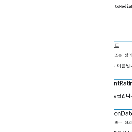
Custom
Command
Request
Data
new PhotoMedia
Display
Status
Request
Data
오디오 추적 요청 데이터 수정
Edit
Tracks
Info
Request
Data
속성
오류 데이터
확장 미디어 상태
아티스트
Fetch
Items
Request
Data
Focus
State
Request
Data
(문자열 또는 정의
Generic
Media
Metadata
사진가의 이름입
Get
Items
Info
Request
Data
Get
Status
Request
Data
이미지
content
Rati
항목 정보
Live
Seekable
Range
콘텐츠 등급입니다
Load
By
Entity
Request
Data 필드
Load
Options
creation
Dat
로드 요청 데이터
(문자열 또는 정의
미디어 정보
Media
Metadata