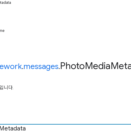
tadata
ime
Photo
Media
Meta
ework
.
messages
.
입니다.
Metadata