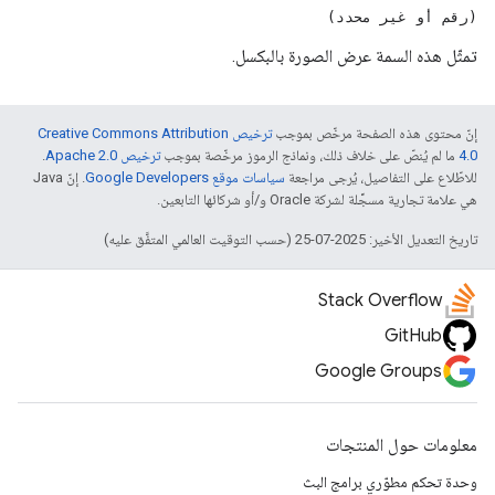
(رقم أو غير محدد)
تمثّل هذه السمة عرض الصورة بالبكسل.
إنّ محتوى هذه الصفحة مرخّص بموجب
ترخيص Creative Commons Attribution
4.0‏
ما لم يُنصّ على خلاف ذلك، ونماذج الرموز مرخّصة بموجب
ترخيص Apache 2.0‏
.
للاطّلاع على التفاصيل، يُرجى مراجعة
سياسات موقع Google Developers‏
. إنّ Java
هي علامة تجارية مسجَّلة لشركة Oracle و/أو شركائها التابعين.
تاريخ التعديل الأخير: 2025-07-25 (حسب التوقيت العالمي المتفَّق عليه)
Stack Overflow
GitHub
Google Groups
معلومات حول المنتجات
وحدة تحكم مطوّري برامج البث