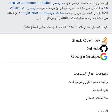
إنّ محتوى هذه الصفحة مرخّص بموجب
ترخيص Creative Commons Attribution
4.0‏
ما لم يُنصّ على خلاف ذلك، ونماذج الرموز مرخّصة بموجب
ترخيص Apache 2.0‏
.
للاطّلاع على التفاصيل، يُرجى مراجعة
سياسات موقع Google Developers‏
. إنّ Java
هي علامة تجارية مسجَّلة لشركة Oracle و/أو شركائها التابعين.
تاريخ التعديل الأخير: 2025-07-25 (حسب التوقيت العالمي المتفَّق عليه)
Stack Overflow
GitHub
Google Groups
معلومات حول المنتجات
وحدة تحكم مطوّري برامج البث
بنود الخدمة
ملاحظات الإصدار
التواصل