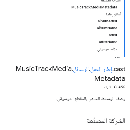
الشركة المصنِّعة
MusicTrackMediaMetadata
أماكن إقامة
albumArtist
albumName
artist
artistName
مؤلف موسيقي
Music
Track
Media
cast
.
إطار العمل
.
الرسائل
.
Metadata
CLASS
ثابت
وصف الوسائط الخاص بالمقطع الموسيقي.
الشركة المصنِّعة