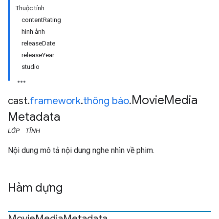
Thuộc tính
contentRating
hình ảnh
releaseDate
releaseYear
studio
Movie
Media
cast
.
framework
.
thông báo
.
Metadata
LỚP
TĨNH
Nội dung mô tả nội dung nghe nhìn về phim.
Hàm dựng
Movie
Media
Metadata