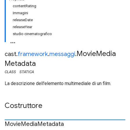
contentRating
Immagini
releaseDate
releaseYear
studio cinematografico
Movie
Media
cast
.
framework
.
messaggi
.
Metadata
CLASS
STATICA
La descrizione dell'elemento multimediale di un film.
Costruttore
Movie
Media
Metadata