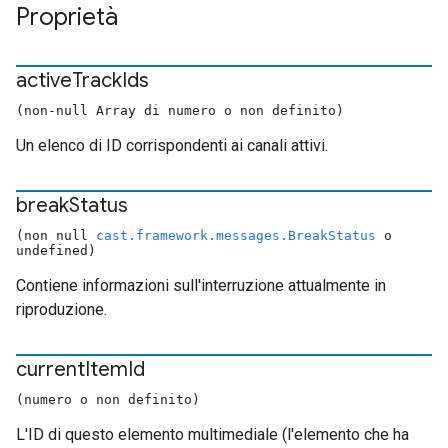
Proprietà
active
Track
Ids
(non-null Array di numero o non definito)
Un elenco di ID corrispondenti ai canali attivi.
break
Status
(non null
cast.framework.messages.BreakStatus
o
undefined)
Contiene informazioni sull'interruzione attualmente in
riproduzione.
current
Item
Id
(numero o non definito)
L'ID di questo elemento multimediale (l'elemento che ha