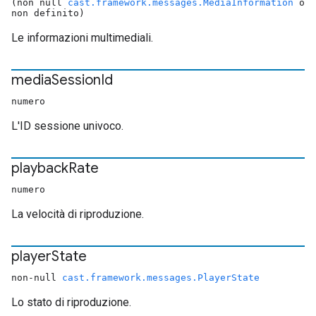
(non null
cast.framework.messages.MediaInformation
o
non definito)
Le informazioni multimediali.
media
Session
Id
numero
L'ID sessione univoco.
playback
Rate
numero
La velocità di riproduzione.
player
State
non-null
cast.framework.messages.PlayerState
Lo stato di riproduzione.