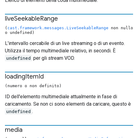
Elenco di elementi della coda multimediale.
live
Seekable
Range
(
cast.framework.messages.LiveSeekableRange
non nullo
o undefined)
L'intervallo cercabile di un live streaming o di un evento.
Utilizza il tempo multimediale relativo, in secondi. È
undefined
per gli stream VOD.
loading
Item
Id
(numero o non definito)
ID dell'elemento multimediale attualmente in fase di
caricamento. Se non ci sono elementi da caricare, questo è
undefined
.
media