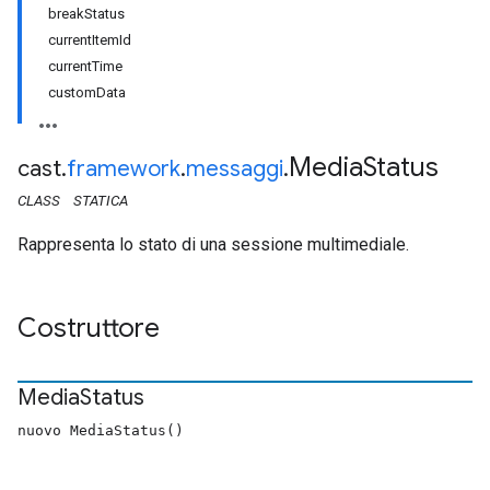
breakStatus
currentItemId
currentTime
customData
Media
Status
cast
.
framework
.
messaggi
.
CLASS
STATICA
Rappresenta lo stato di una sessione multimediale.
Costruttore
Media
Status
nuovo MediaStatus()