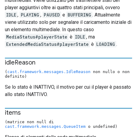
multimediali. Viene utilizzato per trasmettere stati del
player aggiuntivi oltre ai quattro stati principali, ovvero
IDLE
,
PLAYING
,
PAUSED
e
BUFFERING
. Attualmente
viene utilizzato solo per segnalare il caricamento iniziale di
un elemento multimediale. In questo caso
MediaStatus#playerState
è
IDLE
, ma
ExtendedMediaStatus#playerState
è
LOADING
.
idle
Reason
(
cast.framework.messages.IdleReason
non nullo o non
definito)
Se lo stato è INATTIVO, il motivo per cui il player è passato
allo stato INATTIVO.
items
(matrice non null di
cast.framework.messages.QueueItem
o undefined)