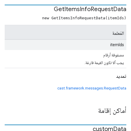
Get
Items
Info
Request
Data
new GetItemsInfoRequestData(itemIds)
المَعلمة
itemIds
مصفوفة أرقام
يجب ألا تكون القيمة فارغة.
تمديد
cast.framework.messages.RequestData
أماكن إقامة
custom
Data