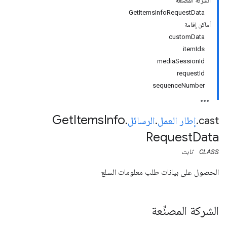
الشركة المصنِّعة
GetItemsInfoRequestData
أماكن إقامة
customData
itemIds
mediaSessionId
requestId
sequenceNumber
Get
Items
Info
cast
.
إطار العمل
.
الرسائل
.
Request
Data
CLASS
ثابت
الحصول على بيانات طلب معلومات السلع
الشركة المصنِّعة