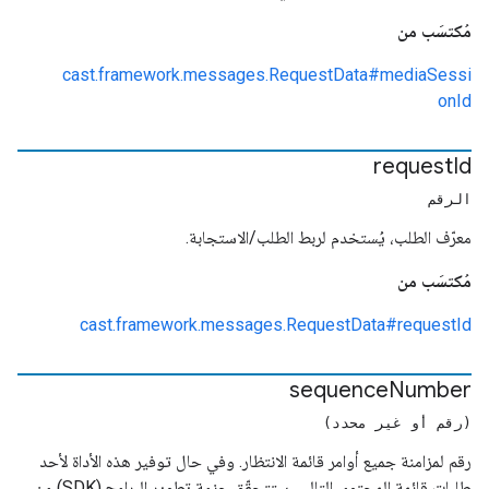
مُكتسَب من
cast.framework.messages.RequestData#mediaSessi
onId
request
Id
الرقم
معرّف الطلب، يُستخدم لربط الطلب/الاستجابة.
مُكتسَب من
cast.framework.messages.RequestData#requestId
sequence
Number
(رقم أو غير محدد)
رقم لمزامنة جميع أوامر قائمة الانتظار. وفي حال توفير هذه الأداة لأحد
طلبات قائمة المحتوى التالي، ستتحقّق حزمة تطوير البرامج (SDK) من