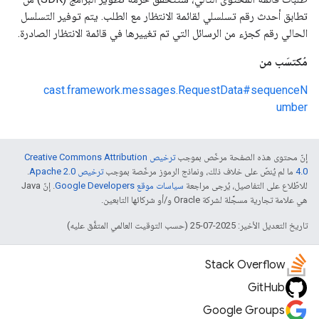
تطابق أحدث رقم تسلسلي لقائمة الانتظار مع الطلب. يتم توفير التسلسل
الحالي رقم كجزء من الرسائل التي تم تغييرها في قائمة الانتظار الصادرة.
مُكتسَب من
cast.framework.messages.RequestData#sequenceN
umber
إنّ محتوى هذه الصفحة مرخّص بموجب
ترخيص Creative Commons Attribution
4.0‏
ما لم يُنصّ على خلاف ذلك، ونماذج الرموز مرخّصة بموجب
ترخيص Apache 2.0‏
.
للاطّلاع على التفاصيل، يُرجى مراجعة
سياسات موقع Google Developers‏
. إنّ Java
هي علامة تجارية مسجَّلة لشركة Oracle و/أو شركائها التابعين.
تاريخ التعديل الأخير: 2025-07-25 (حسب التوقيت العالمي المتفَّق عليه)
Stack Overflow
GitHub
Google Groups