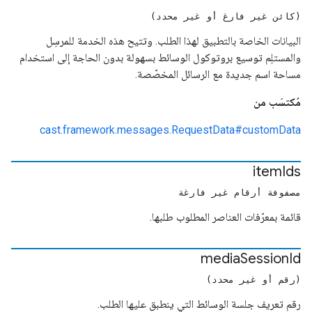
(كائن غير فارغ أو غير محدد)
البيانات الخاصة بالتطبيق لهذا الطلب. وتتيح هذه الخدمة للمرسِل
والمستلِم توسيع بروتوكول الوسائط بسهولة بدون الحاجة إلى استخدام
مساحة اسم جديدة مع الرسائل المخصّصة.
مُكتسَب من
cast.framework.messages.RequestData#customData
item
Ids
مصفوفة أرقام غير فارغة
قائمة بمعرّفات العناصر المطلوب طلبها.
media
Session
Id
(رقم أو غير محدد)
رقم تعريف جلسة الوسائط التي ينطبق عليها الطلب.