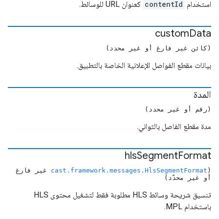
استخدام
contentId
كعنوان URL للوسائط.
custom
Data
(كائن غير فارغ أو غير محدد)
بيانات مقطع الفواصل الإعلانية الخاصة بالتطبيق.
المدة
(رقم أو غير محدد)
مدة مقطع الفاصل بالثواني.
hls
Segment
Format
(
cast.framework.messages.HlsSegmentFormat
غير فارغ
أو غير محدّد)
تنسيق شريحة وسائط HLS مطلوبة فقط لتشغيل محتوى HLS
باستخدام MPL.