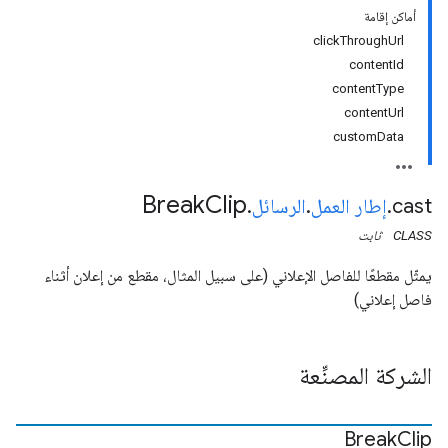
أماكن إقامة
clickThroughUrl
contentId
contentType
contentUrl
customData
Break
Clip
cast
.
إطار العمل
.
الرسائل
.
CLASS
ثابت
يمثّل مقطعًا للفاصل الإعلاني (على سبيل المثال، مقطع من إعلان أثناء
فاصل إعلاني)
الشركة المصنِّعة
Break
Clip