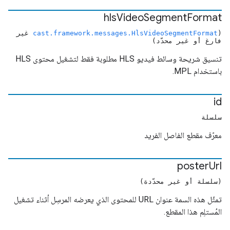
hls
Video
Segment
Format
(
cast.framework.messages.HlsVideoSegmentFormat
غير
فارغ أو غير محدّد)
تنسيق شريحة وسائط فيديو HLS مطلوبة فقط لتشغيل محتوى HLS
باستخدام MPL.
id
سلسلة
معرّف مقطع الفاصل الفريد
poster
Url
(سلسلة أو غير محدّدة)
تمثّل هذه السمة عنوان URL للمحتوى الذي يعرضه المرسِل أثناء تشغيل
المُستلِم هذا المقطع.