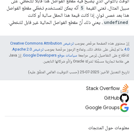
الوقت بالثواني الذي يصبح فيه مقطع الفواصل هذا قابلاً للتخطي. على
سبيل المثال، تعني القيمة
5
أنّه يمكن للمستخدم تخطّي مقطع الفواصل
هذا بعد خمس ثوانٍ. إذا كانت قيمة هذا الحقل سالبة أو كانت
undefined
، يعني ذلك أنّ مقطع الفواصل الحالية غير قابل للتخطي.
إنّ محتوى هذه الصفحة مرخّص بموجب
ترخيص Creative Commons Attribution
4.0‏
ما لم يُنصّ على خلاف ذلك، ونماذج الرموز مرخّصة بموجب
ترخيص Apache 2.0‏
.
للاطّلاع على التفاصيل، يُرجى مراجعة
سياسات موقع Google Developers‏
. إنّ Java
هي علامة تجارية مسجَّلة لشركة Oracle و/أو شركائها التابعين.
تاريخ التعديل الأخير: 2025-07-25 (حسب التوقيت العالمي المتفَّق عليه)
Stack Overflow
GitHub
Google Groups
معلومات حول المنتجات