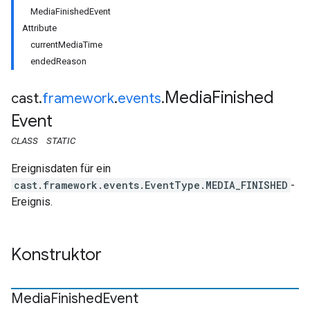
MediaFinishedEvent
Attribute
currentMediaTime
endedReason
Media
Finished
cast
.
framework
.
events
.
Event
CLASS
STATIC
Ereignisdaten für ein
cast.framework.events.EventType.MEDIA_FINISHED
-
Ereignis.
Konstruktor
Media
Finished
Event