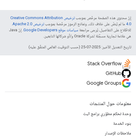
إنّ محتوى هذه الصفحة مرخّص بموجب
ترخيص Creative Commons Attribution
4.0‏
ما لم يُنصّ على خلاف ذلك، ونماذج الرموز مرخّصة بموجب
ترخيص Apache 2.0‏
.
للاطّلاع على التفاصيل، يُرجى مراجعة
سياسات موقع Google Developers‏
. إنّ Java
هي علامة تجارية مسجَّلة لشركة Oracle و/أو شركائها التابعين.
تاريخ التعديل الأخير: 2025-07-25 (حسب التوقيت العالمي المتفَّق عليه)
Stack Overflow
GitHub
Google Groups
معلومات حول المنتجات
وحدة تحكم مطوّري برامج البث
بنود الخدمة
ملاحظات الإصدار