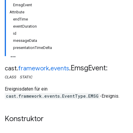
EmsgEvent
Attribute
endTime
eventDuration
id
messageData
presentationTimeDelta
Emsg
Event
:
cast
.
framework
.
events
.
CLASS
STATIC
Ereignisdaten für ein
cast.framework.events.EventType.EMSG
-Ereignis.
Konstruktor