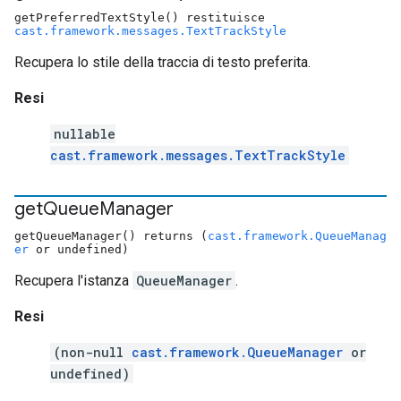
getPreferredTextStyle() restituisce
cast.framework.messages.TextTrackStyle
Recupera lo stile della traccia di testo preferita.
Resi
nullable
cast.framework.messages.TextTrackStyle
get
Queue
Manager
getQueueManager() returns (
cast.framework.QueueManag
er
or undefined)
Recupera l'istanza
QueueManager
.
Resi
(non-null
cast.framework.QueueManager
or
undefined)