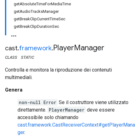
getAbsoluteTimeForMediaTime
getAudioTracksManager
getBreakClipCurrentTimeSec
getBreakClipDurationSec
Player
Manager
cast
.
framework
.
CLASS
STATIC
Controlla e monitora la riproduzione dei contenuti
multimediali.
Genera
non-null Error
Se il costruttore viene utilizzato
direttamente.
PlayerManager
deve essere
accessibile solo chiamando
cast.framework.CastReceiverContext#getPlayerMana
ger
.