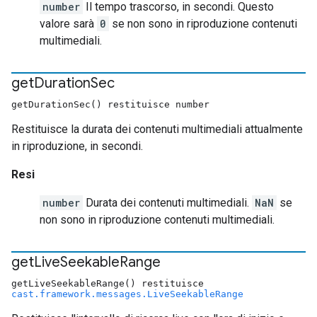
number
Il tempo trascorso, in secondi. Questo
valore sarà
0
se non sono in riproduzione contenuti
multimediali.
get
Duration
Sec
getDurationSec() restituisce number
Restituisce la durata dei contenuti multimediali attualmente
in riproduzione, in secondi.
Resi
number
Durata dei contenuti multimediali.
NaN
se
non sono in riproduzione contenuti multimediali.
get
Live
Seekable
Range
getLiveSeekableRange() restituisce
cast.framework.messages.LiveSeekableRange