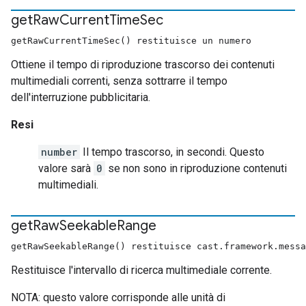
get
Raw
Current
Time
Sec
getRawCurrentTimeSec() restituisce un numero
Ottiene il tempo di riproduzione trascorso dei contenuti
multimediali correnti, senza sottrarre il tempo
dell'interruzione pubblicitaria.
Resi
number
Il tempo trascorso, in secondi. Questo
valore sarà
0
se non sono in riproduzione contenuti
multimediali.
get
Raw
Seekable
Range
getRawSeekableRange() restituisce cast.framework.messa
Restituisce l'intervallo di ricerca multimediale corrente.
NOTA: questo valore corrisponde alle unità di