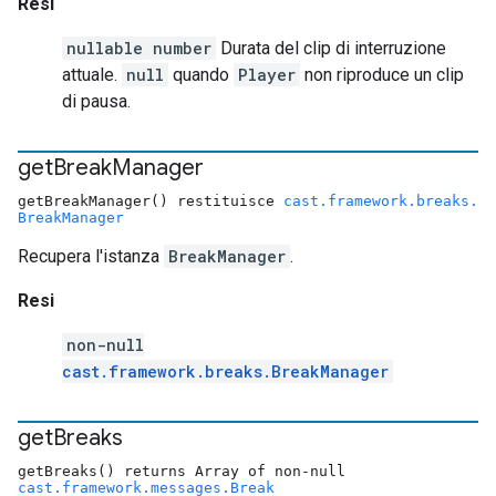
Resi
nullable number
Durata del clip di interruzione
attuale.
null
quando
Player
non riproduce un clip
di pausa.
get
Break
Manager
getBreakManager() restituisce
cast.framework.breaks.
BreakManager
Recupera l'istanza
BreakManager
.
Resi
non-null
cast.framework.breaks.BreakManager
get
Breaks
getBreaks() returns Array of non-null
cast.framework.messages.Break