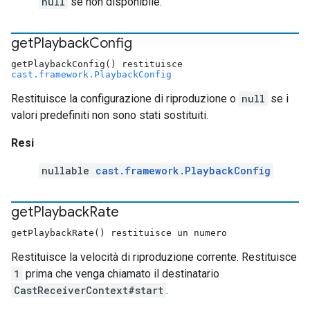
null
se non disponibile.
get
Playback
Config
getPlaybackConfig() restituisce
cast.framework.PlaybackConfig
Restituisce la configurazione di riproduzione o
null
se i
valori predefiniti non sono stati sostituiti.
Resi
nullable
cast.framework.PlaybackConfig
get
Playback
Rate
getPlaybackRate() restituisce un numero
Restituisce la velocità di riproduzione corrente. Restituisce
1
prima che venga chiamato il destinatario
CastReceiverContext#start
.