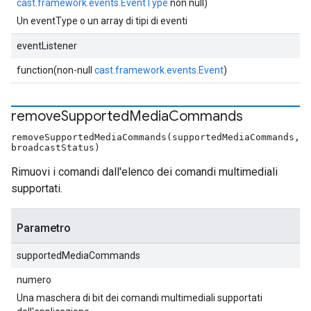
cast.framework.events.EventType
non null)
Un eventType o un array di tipi di eventi
eventListener
function(non-null
cast.framework.events.Event
)
remove
Supported
Media
Commands
removeSupportedMediaCommands(supportedMediaCommands,
broadcastStatus)
Rimuovi i comandi dall'elenco dei comandi multimediali
supportati.
Parametro
supportedMediaCommands
numero
Una maschera di bit dei comandi multimediali supportati