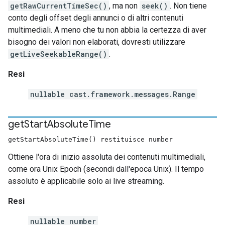
getRawCurrentTimeSec()
, ma non
seek()
. Non tiene
conto degli offset degli annunci o di altri contenuti
multimediali. A meno che tu non abbia la certezza di aver
bisogno dei valori non elaborati, dovresti utilizzare
getLiveSeekableRange()
.
Resi
nullable cast.framework.messages.Range
get
Start
Absolute
Time
getStartAbsoluteTime() restituisce number
Ottiene l'ora di inizio assoluta dei contenuti multimediali,
come ora Unix Epoch (secondi dall'epoca Unix). Il tempo
assoluto è applicabile solo ai live streaming.
Resi
nullable number