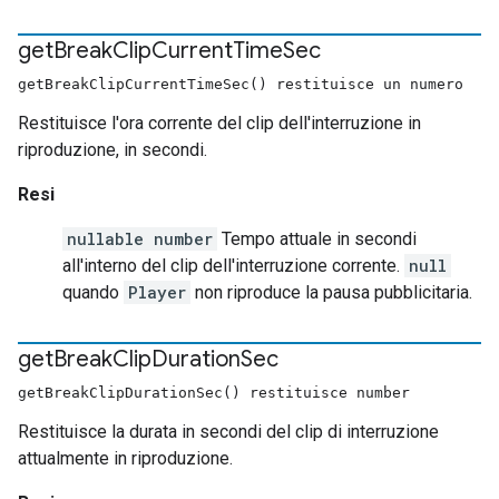
get
Break
Clip
Current
Time
Sec
getBreakClipCurrentTimeSec() restituisce un numero
Restituisce l'ora corrente del clip dell'interruzione in
riproduzione, in secondi.
Resi
nullable number
Tempo attuale in secondi
all'interno del clip dell'interruzione corrente.
null
quando
Player
non riproduce la pausa pubblicitaria.
get
Break
Clip
Duration
Sec
getBreakClipDurationSec() restituisce number
Restituisce la durata in secondi del clip di interruzione
attualmente in riproduzione.