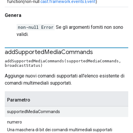
function(non-null
cast.framework.events.Event
)
Genera
non-null Error
Se gli argomenti forniti non sono
validi.
add
Supported
Media
Commands
addSupportedMediaCommands(supportedMediaCommands,
broadcastStatus)
Aggiunge nuovi comandi supportati all'elenco esistente di
comandi multimediali supportati.
Parametro
supportedMediaCommands
numero
Una maschera di bit dei comandi multimediali supportati