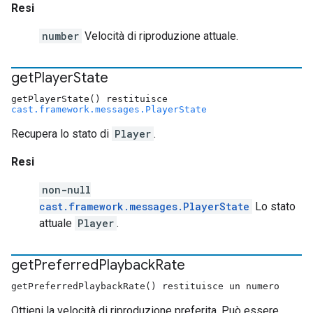
Resi
number
Velocità di riproduzione attuale.
get
Player
State
getPlayerState() restituisce
cast.framework.messages.PlayerState
Recupera lo stato di
Player
.
Resi
non-null
cast.framework.messages.PlayerState
Lo stato
attuale
Player
.
get
Preferred
Playback
Rate
getPreferredPlaybackRate() restituisce un numero
Ottieni la velocità di riproduzione preferita. Può essere