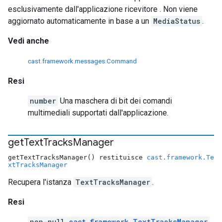
esclusivamente dall'applicazione ricevitore . Non viene
aggiornato automaticamente in base a un
MediaStatus
.
Vedi anche
cast.framework.messages.Command
Resi
number
Una maschera di bit dei comandi
multimediali supportati dall'applicazione.
get
Text
Tracks
Manager
getTextTracksManager() restituisce
cast.framework.Te
xtTracksManager
Recupera l'istanza
TextTracksManager
.
Resi
non-null
cast.framework.TextTracksManager