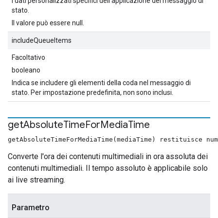
I dati personalizzati specifici dell'applicazione del messaggio di
stato.
Il valore può essere null.
includeQueueItems
Facoltativo
booleano
Indica se includere gli elementi della coda nel messaggio di
stato. Per impostazione predefinita, non sono inclusi.
get
Absolute
Time
For
Media
Time
getAbsoluteTimeForMediaTime(mediaTime) restituisce num
Converte l'ora dei contenuti multimediali in ora assoluta dei
contenuti multimediali. Il tempo assoluto è applicabile solo
ai live streaming.
Parametro