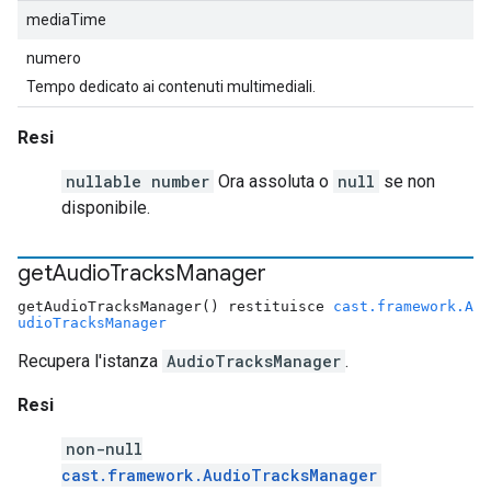
mediaTime
numero
Tempo dedicato ai contenuti multimediali.
Resi
nullable number
Ora assoluta o
null
se non
disponibile.
get
Audio
Tracks
Manager
getAudioTracksManager() restituisce
cast.framework.A
udioTracksManager
Recupera l'istanza
AudioTracksManager
.
Resi
non-null
cast.framework.AudioTracksManager