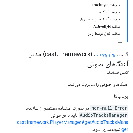
دریافت TrackById
دریافت آهنگ‌ها
دریافت آهنگ‌ها بر اساس زبان
تنظیمActiveById
تنظیم فعال توسط زبان
مدیر
قالب
.
چارچوب
.
(cast
framework)
.
آهنگ‌های صوتی
کلاس
استاتیک
آهنگ‌های صوتی را مدیریت می‌کند.
پرتاب‌ها
non-null Error
در صورت استفاده مستقیم از سازنده.
AudioTracksManager
باید با فراخوانی
cast.framework.PlayerManager#getAudioTracksMana
ger
نمونه‌سازی شود.