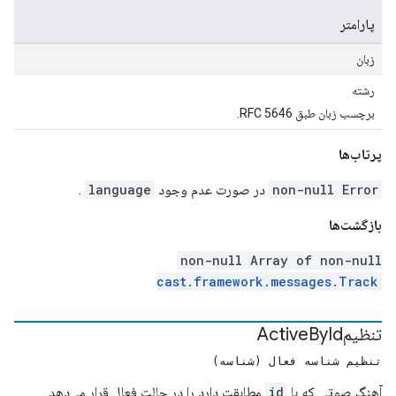
پارامتر
زبان
رشته
برچسب زبان طبق RFC 5646.
پرتاب‌ها
non-null Error
در صورت عدم وجود
language
.
بازگشت‌ها
non-null Array of non-null
cast.framework.messages.Track
تنظیمActive
Id
By
تنظیم شناسه فعال (شناسه)
آهنگ صوتی که با
id
مطابقت دارد را در حالت فعال قرار می‌دهد.