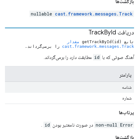
بازگشت‌ها
nullable
cast.framework.messages.Track
دریافت Track
Id
By
تابع getTrackById(id)
مقدار
cast.framework.messages.Track
را برمی‌گرداند.
آهنگ صوتی که با
id
مطابقت دارد را برمی‌گرداند.
پارامتر
شناسه
شماره
پرتاب‌ها
non-null Error
در صورت نامعتبر بودن
id
.
بازگشت‌ها