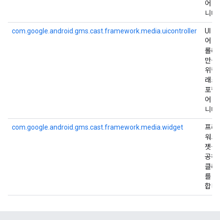
어 
니다.
com.google.android.gms.cast.framework.media.uicontroller
UI 
어 
롤러
만들
위한
래스
포함
어 
니다.
com.google.android.gms.cast.framework.media.widget
프레
워크
젯을
공하
클래
를 
합니