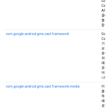
Goog
Cast
API
클래
를 
합니
com.google.android.gms.cast.framework
Goog
Cast
기기
상호
용하
위한
래스
포함
어 
니다.
com.google.android.gms.cast.framework.media
미디
를 
하는
래스
포함