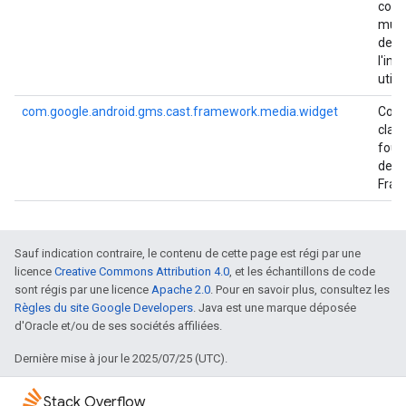
com
mult
de
l'int
utili
com.google.android.gms.cast.framework.media.widget
Cont
clas
four
des 
Fram
Sauf indication contraire, le contenu de cette page est régi par une
licence
Creative Commons Attribution 4.0
, et les échantillons de code
sont régis par une licence
Apache 2.0
. Pour en savoir plus, consultez les
Règles du site Google Developers
. Java est une marque déposée
d'Oracle et/ou de ses sociétés affiliées.
Dernière mise à jour le 2025/07/25 (UTC).
Stack Overflow