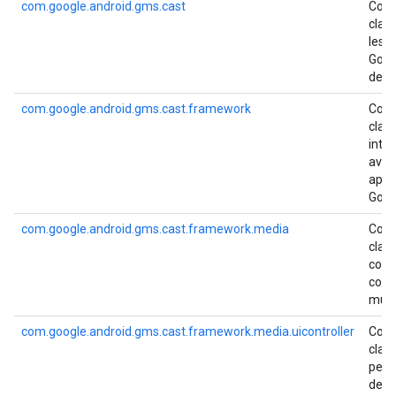
com.google.android.gms.cast
Cont
clas
les A
Goog
de b
com.google.android.gms.cast.framework
Cont
clas
inter
avec
appa
Goog
com.google.android.gms.cast.framework.media
Cont
clas
contr
cont
mult
com.google.android.gms.cast.framework.media.uicontroller
Cont
clas
perm
de c