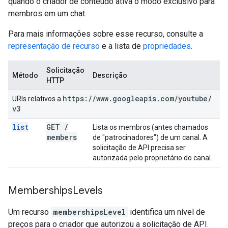
quando o criador de conteúdo ativa o modo exclusivo para
membros em um chat.
Para mais informações sobre esse recurso, consulte a
representação de recurso
e a lista de
propriedades
.
Solicitação
Método
Descrição
HTTP
https:
/
/
www
.
googleapis
.
com
/
youtube
/
URIs relativos a
v3
list
GET
/
Lista os membros (antes chamados
members
de "patrocinadores") de um canal. A
solicitação de API precisa ser
autorizada pelo proprietário do canal.
Memberships
Levels
Um recurso
membershipsLevel
identifica um nível de
preços para o criador que autorizou a solicitação de API.