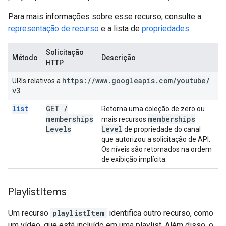
Para mais informações sobre esse recurso, consulte a
representação de recurso
e a lista de
propriedades
.
Solicitação
Método
Descrição
HTTP
https:
/
/
www
.
googleapis
.
com
/
youtube
/
URIs relativos a
v3
list
GET
/
Retorna uma coleção de zero ou
memberships
memberships
mais recursos
Levels
Level
de propriedade do canal
que autorizou a solicitação de API.
Os níveis são retornados na ordem
de exibição implícita.
Playlist
Items
Um recurso
playlistItem
identifica outro recurso, como
um vídeo, que está incluído em uma playlist. Além disso, o