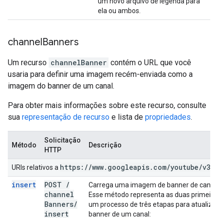
um novo arquivo de legenda para
ela ou ambos.
channel
Banners
Um recurso
channelBanner
contém o URL que você
usaria para definir uma imagem recém-enviada como a
imagem do banner de um canal.
Para obter mais informações sobre este recurso, consulte
sua
representação de recurso
e lista de
propriedades
.
Solicitação
Método
Descrição
HTTP
https:
/
/
www
.
googleapis
.
com
/
youtube
/
v3
URIs relativos a
insert
POST
/
Carrega uma imagem de banner de canal
channel
Esse método representa as duas primeira
Banners
/
um processo de três etapas para atualiz
insert
banner de um canal: