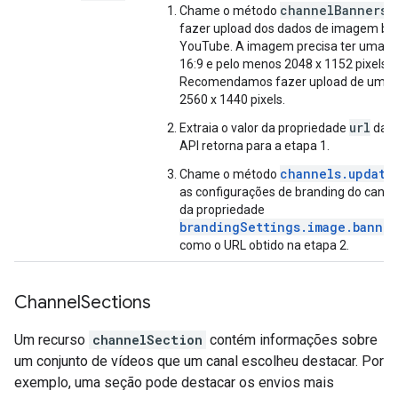
channelBanners.
Chame o método
fazer upload dos dados de imagem bin
YouTube. A imagem precisa ter uma p
16:9 e pelo menos 2048 x 1152 pixels.
Recomendamos fazer upload de uma
2560 x 1440 pixels.
url
Extraia o valor da propriedade
da r
API retorna para a etapa 1.
channels.update
Chame o método
as configurações de branding do canal. 
da propriedade
brandingSettings.image.banner
como o URL obtido na etapa 2.
Channel
Sections
Um recurso
channelSection
contém informações sobre
um conjunto de vídeos que um canal escolheu destacar. Por
exemplo, uma seção pode destacar os envios mais