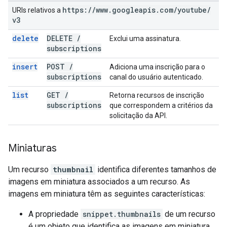
https:
/
/
www
.
googleapis
.
com
/
youtube
/
URIs relativos a
v3
delete
DELETE
/
Exclui uma assinatura.
subscriptions
insert
POST
/
Adiciona uma inscrição para o
subscriptions
canal do usuário autenticado.
list
GET
/
Retorna recursos de inscrição
subscriptions
que correspondem a critérios da
solicitação da API.
Miniaturas
Um recurso
thumbnail
identifica diferentes tamanhos de
imagens em miniatura associados a um recurso. As
imagens em miniatura têm as seguintes características:
A propriedade
snippet.thumbnails
de um recurso
é um objeto que identifica as imagens em miniatura