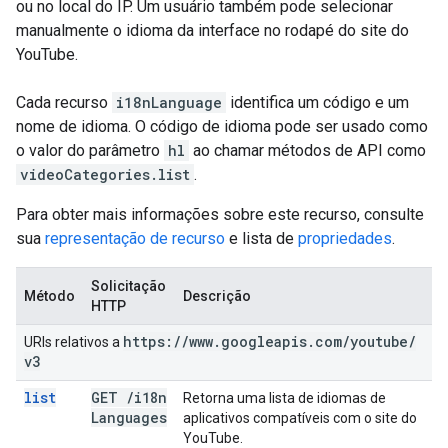
ou no local do IP. Um usuário também pode selecionar
manualmente o idioma da interface no rodapé do site do
YouTube.
Cada recurso
i18nLanguage
identifica um código e um
nome de idioma. O código de idioma pode ser usado como
o valor do parâmetro
hl
ao chamar métodos de API como
videoCategories.list
.
Para obter mais informações sobre este recurso, consulte
sua
representação de recurso
e lista de
propriedades
.
Solicitação
Método
Descrição
HTTP
https:
/
/
www
.
googleapis
.
com
/
youtube
/
URIs relativos a
v3
list
GET
/
i18n
Retorna uma lista de idiomas de
Languages
aplicativos compatíveis com o site do
YouTube.