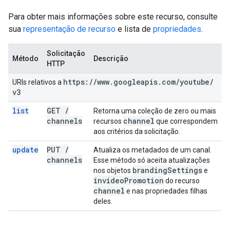
Para obter mais informações sobre este recurso, consulte
sua
representação de recurso
e lista de
propriedades
.
Solicitação
Método
Descrição
HTTP
https:
/
/
www
.
googleapis
.
com
/
youtube
/
URIs relativos a
v3
list
GET
/
Retorna uma coleção de zero ou mais
channels
channel
recursos
que correspondem
aos critérios da solicitação.
update
PUT
/
Atualiza os metadados de um canal.
channels
Esse método só aceita atualizações
branding
Settings
nos objetos
e
invideo
Promotion
do recurso
channel
e nas propriedades filhas
deles.