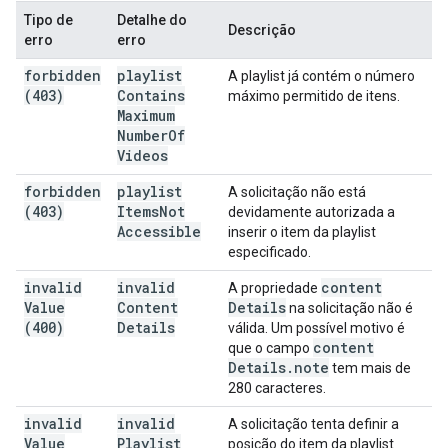
Tipo de
Detalhe do
Descrição
erro
erro
forbidden
playlist
A playlist já contém o número
(403)
Contains
máximo permitido de itens.
Maximum
Number
Of
Videos
forbidden
playlist
A solicitação não está
(403)
Items
Not
devidamente autorizada a
Accessible
inserir o item da playlist
especificado.
invalid
invalid
content
A propriedade
Value
Content
Details
na solicitação não é
(400)
Details
válida. Um possível motivo é
content
que o campo
Details
.
note
tem mais de
280 caracteres.
invalid
invalid
A solicitação tenta definir a
Value
Playlist
posição do item da playlist