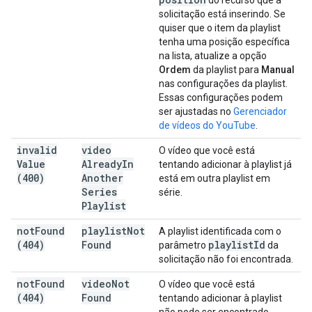
do recurso que a
solicitação está inserindo. Se
quiser que o item da playlist
tenha uma posição específica
na lista, atualize a opção
Ordem
da playlist para
Manual
nas configurações da playlist.
Essas configurações podem
ser ajustadas no
Gerenciador
de vídeos do YouTube
.
invalid
video
O vídeo que você está
Value
Already
In
tentando adicionar à playlist já
(400)
Another
está em outra playlist em
Series
série.
Playlist
not
Found
playlist
Not
A playlist identificada com o
(404)
Found
playlist
Id
parâmetro
da
solicitação não foi encontrada.
not
Found
video
Not
O vídeo que você está
(404)
Found
tentando adicionar à playlist