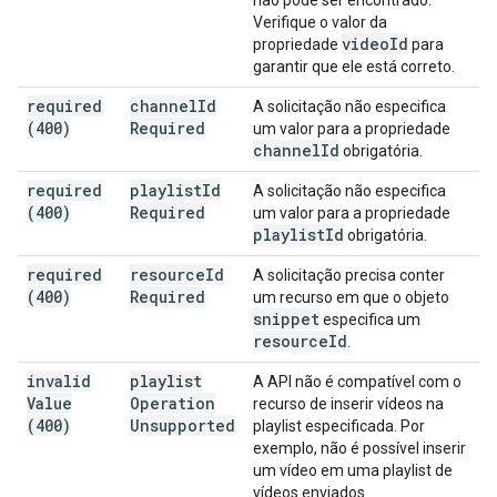
não pode ser encontrado.
Verifique o valor da
video
Id
propriedade
para
garantir que ele está correto.
required
channel
Id
A solicitação não especifica
(400)
Required
um valor para a propriedade
channel
Id
obrigatória.
required
playlist
Id
A solicitação não especifica
(400)
Required
um valor para a propriedade
playlist
Id
obrigatória.
required
resource
Id
A solicitação precisa conter
(400)
Required
um recurso em que o objeto
snippet
especifica um
resource
Id
.
invalid
playlist
A API não é compatível com o
Value
Operation
recurso de inserir vídeos na
(400)
Unsupported
playlist especificada. Por
exemplo, não é possível inserir
um vídeo em uma playlist de
vídeos enviados.