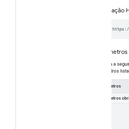
Solicitação 
GET https:/
Parâmetros
A tabela a segu
parâmetros list
Parâmetros
Parâmetros obr
part