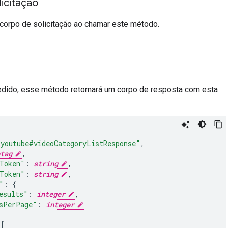
icitação
corpo de solicitação ao chamar este método.
dido, esse método retornará um corpo de resposta com esta
"youtube#videoCategoryListResponse"
,
tag
,
Token"
:
string
,
Token"
:
string
,
"
:
{
esults"
:
integer
,
sPerPage"
:
integer
[