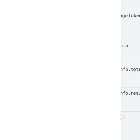
prev
Page
Toke
page
Info
page
Info
.
tot
page
Info
.
res
items[]