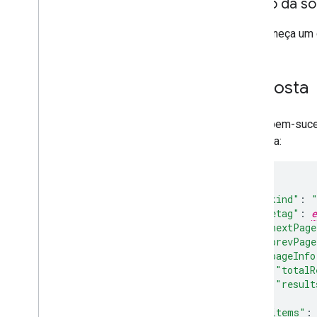
Corpo da sol
Não forneça um 
Resposta
Se for bem-suce
estrutura:
{
"kind"
:
"etag"
:
e
"nextPage
"prevPage
"pageInfo
"totalR
"result
},
"items"
: