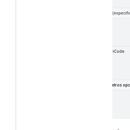
Filtros
(especif
id
region
Code
Parâmetros opc
hl