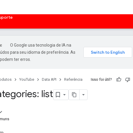
uporte
O Google usa tecnologia de IA na
údos para seu idioma de preferência. As
podem ter erros.
odutos
YouTube
Data API
Referência
Isso foi útil?
tegories: list
omuns