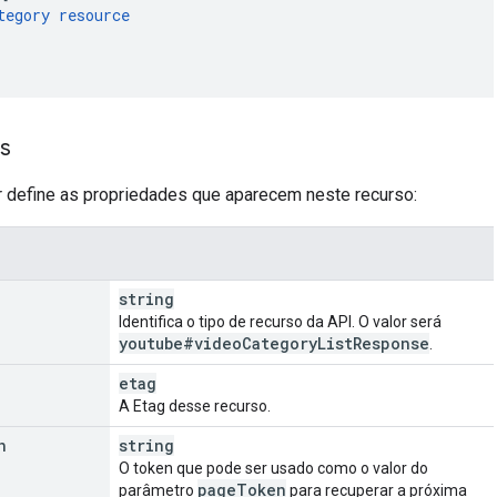
tegory resource
s
ir define as propriedades que aparecem neste recurso:
string
Identifica o tipo de recurso da API. O valor será
youtube#video
Category
List
Response
.
etag
A Etag desse recurso.
n
string
O token que pode ser usado como o valor do
page
Token
parâmetro
para recuperar a próxima