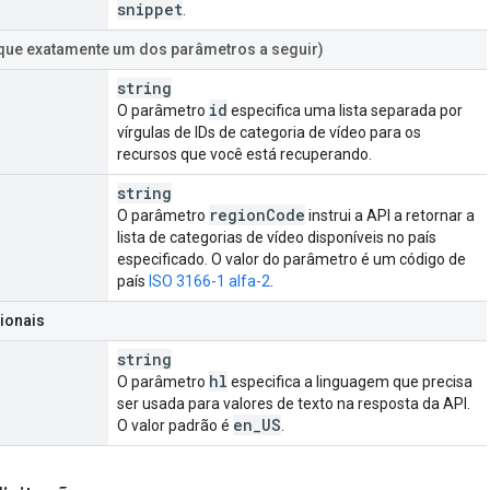
snippet
.
ique exatamente um dos parâmetros a seguir)
string
id
O parâmetro
especifica uma lista separada por
vírgulas de IDs de categoria de vídeo para os
recursos que você está recuperando.
string
region
Code
O parâmetro
instrui a API a retornar a
lista de categorias de vídeo disponíveis no país
especificado. O valor do parâmetro é um código de
país
ISO 3166-1 alfa-2
.
ionais
string
hl
O parâmetro
especifica a linguagem que precisa
ser usada para valores de texto na resposta da API.
en
_
US
O valor padrão é
.