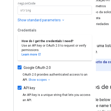
Solicitação HT
Níveis de assinatura
Parâmetros
Playlist
Images
Corpo da solic
Playlist
Items
Resposta
Playlists
Propriedades
Pesquisar
Erros
Assinaturas
Miniaturas
Retorna uma lis
Abuso de relatórios de abuso de vídeo
YouTube.
Video
Categories
Visão geral
Impacto da co
list
unidade.
Vídeos
Marcas-d'água
Parâmetros de consulta padrão
Casos de
Erros da API de dados do You
Tube