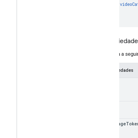
videoCa
]
}
Propriedade
A tabela a segu
Propriedades
kind
etag
next
Page
Toke