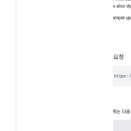
batch
Get
Stats
워터마크
표준 쿼리 매개변수
You
Tube Data API 오류
요청
HTTP 요청
PUT https:/
승인
이 요청에는 다음
범위