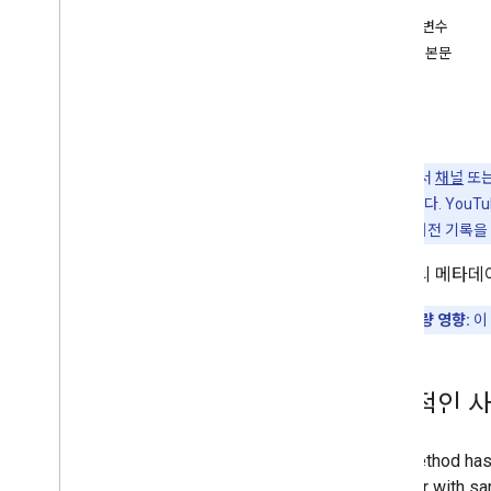
승인
멤버십 등급
매개변수
Playlist
Images
요청 본문
Playlist
Items
응답
재생목록
오류
검색
정기 결제
썸네일
이제 API에서
채널
또
동영상 악용사례 신고 이유
속성도 포함됩니다. YouTu
Video
Categories
서비스 약관
의 버전 기록을
동영상
동영상의 메타데
개요
list
할당량 영향:
이
insert
update
요금
일반적인 사
get
Rating
악용사례 신고
delete