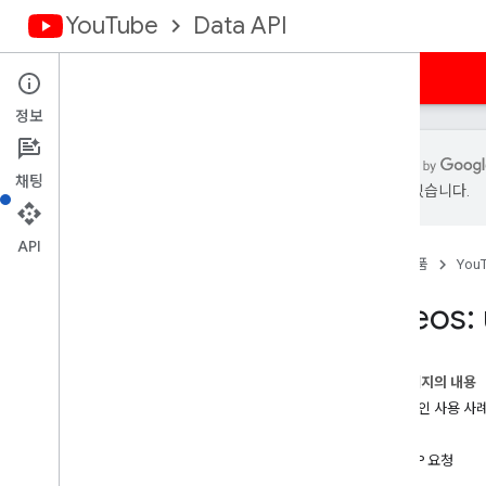
YouTube
Data API
홈
가이드
참조
샘플
지원
정보
채팅
있을 수 있습니다.
개요
활동
API
홈
제품
You
자막
Channel
Banners
Videos:
채널
채널 섹션
댓글
이 페이지의 내용
댓글 대화목록
일반적인 사용 사
i18n언어
요청
i18n지역
HTTP 요청
구성원