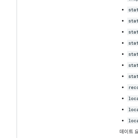
sta
sta
sta
sta
sta
sta
sta
rec
loc
loc
loc
업데이트 요