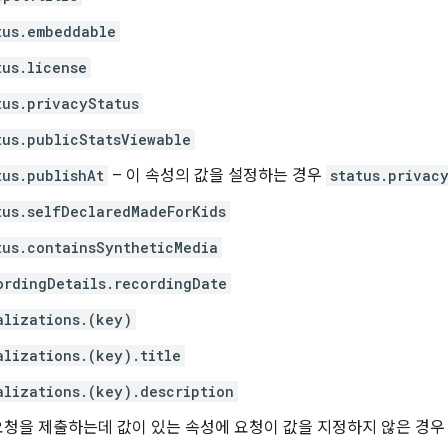
tus.embeddable
tus.license
tus.privacyStatus
tus.publicStatsViewable
tus.publishAt
– 이 속성의 값을 설정하는 경우
status.privac
tus.selfDeclaredMadeForKids
tus.containsSyntheticMedia
ordingDetails.recordingDate
alizations.(key)
alizations.(key).title
alizations.(key).description
청을 제출하는데 값이 있는 속성에 요청이 값을 지정하지 않은 경우