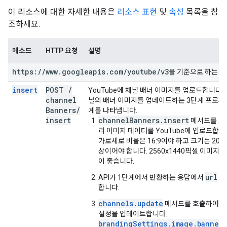
이 리소스에 대한 자세한 내용은
리소스 표현
및
속성
목록을 참
조하세요.
메소드
HTTP 요청
설명
https:
/
/
www
.
googleapis
.
com
/
youtube
/
v3
을 기준으로 하는 UR
insert
POST
/
YouTube에 채널 배너 이미지를 업로드합니다.
channel
널의 배너 이미지를 업데이트하는 3단계 프로세스
Banners
/
계를 나타냅니다.
insert
channelBanners.insert
메서드를 호
리 이미지 데이터를 YouTube에 업로드합니
가로세로 비율은 16:9여야 하고 크기는 2048
상이어야 합니다. 2560x1440픽셀 이미지
이 좋습니다.
url
API가 1단계에서 반환하는 응답에서
속
합니다.
channels.update
메서드를 호출하여 채
설정을 업데이트합니다.
brandingSettings.image.bannerE