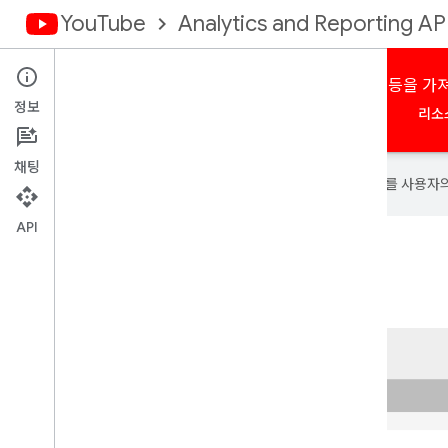
YouTube
Analytics and Reporting AP
YouTube 동영상 및 채널의 시청 통계, 인기도 측정항목 등을 가
정보
홈
개요
승인
일괄 보고서
타겟팅된 쿼리
리소
채팅
Google은 AI 기술을 사용하여 콘텐츠를 사용자
API
데이터 최대한 활용하기