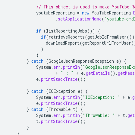
// This object is used to make YouTube R
youtubeReporting
=
new
YouTubeReporting
.
.
setApplicationName
(
"youtube-cmd
if
(
listReportingJobs
())
{
if
(
retrieveReports
(
getJobIdFromUser
())
downloadReport
(
getReportUrlFromUser
(
}
}
}
catch
(
GoogleJsonResponseException
e
)
{
System
.
err
.
println
(
"GoogleJsonResponseEx
+
" : "
+
e
.
getDetails
().
getMess
e
.
printStackTrace
();
}
catch
(
IOException
e
)
{
System
.
err
.
println
(
"IOException: "
+
e
.
g
e
.
printStackTrace
();
}
catch
(
Throwable
t
)
{
System
.
err
.
println
(
"Throwable: "
+
t
.
get
t
.
printStackTrace
();
}
}