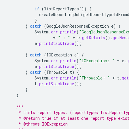
if
(
listReportTypes
())
{
createReportingJob
(
getReportTypeIdFrom
}
}
catch
(
GoogleJsonResponseException
e
)
{
System
.
err
.
println
(
"GoogleJsonResponseEx
+
" : "
+
e
.
getDetails
().
getMess
e
.
printStackTrace
();
}
catch
(
IOException
e
)
{
System
.
err
.
println
(
"IOException: "
+
e
.
g
e
.
printStackTrace
();
}
catch
(
Throwable
t
)
{
System
.
err
.
println
(
"Throwable: "
+
t
.
get
t
.
printStackTrace
();
}
}
/**
     * Lists report types. (reportTypes.listReportTy
     * @return true if at least one report type exis
     * @throws IOException