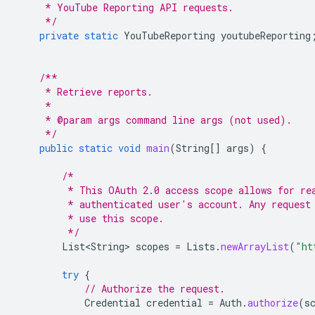
     * YouTube Reporting API requests.
     */
private
static
YouTubeReporting
youtubeReporting
/**
     * Retrieve reports.
     *
     * @param args command line args (not used).
     */
public
static
void
main
(
String
[]
args
)
{
/*
         * This OAuth 2.0 access scope allows for re
         * authenticated user's account. Any request
         * use this scope.
         */
List<String>
scopes
=
Lists
.
newArrayList
(
"ht
try
{
// Authorize the request.
Credential
credential
=
Auth
.
authorize
(
s