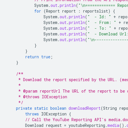
System
.
out
.
println
(
"\n============= Repo
for
(
Report
report
:
reportslist
)
{
System
.
out
.
println
(
"  - Id: "
+
repo
System
.
out
.
println
(
"  - From: "
+
re
System
.
out
.
println
(
"  - To: "
+
repo
System
.
out
.
println
(
"  - Download Url
System
.
out
.
println
(
"\n--------------
}
}
return
true
;
}
/**
     * Download the report specified by the URL. (me
     *
     * @param reportUrl The URL of the report to be 
     * @throws IOException
     */
private
static
boolean
downloadReport
(
String
rep
throws
IOException
{
// Call the YouTube Reporting API's media.do
Download
request
=
youtubeReporting
.
media
().