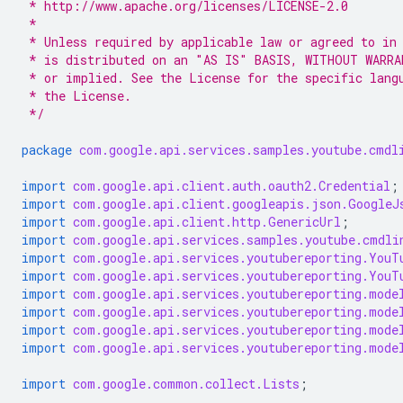
 * http://www.apache.org/licenses/LICENSE-2.0
 *
 * Unless required by applicable law or agreed to in
 * is distributed on an "AS IS" BASIS, WITHOUT WARRA
 * or implied. See the License for the specific lang
 * the License.
 */
package
com.google.api.services.samples.youtube.cmdl
import
com.google.api.client.auth.oauth2.Credential
;
import
com.google.api.client.googleapis.json.GoogleJ
import
com.google.api.client.http.GenericUrl
;
import
com.google.api.services.samples.youtube.cmdli
import
com.google.api.services.youtubereporting.YouT
import
com.google.api.services.youtubereporting.YouT
import
com.google.api.services.youtubereporting.mode
import
com.google.api.services.youtubereporting.mode
import
com.google.api.services.youtubereporting.mode
import
com.google.api.services.youtubereporting.mode
import
com.google.common.collect.Lists
;