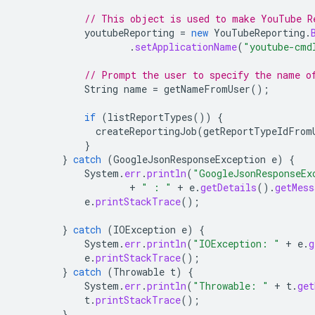
// This object is used to make YouTube R
youtubeReporting
=
new
YouTubeReporting
.
.
setApplicationName
(
"youtube-cmd
// Prompt the user to specify the name o
String
name
=
getNameFromUser
();
if
(
listReportTypes
())
{
createReportingJob
(
getReportTypeIdFrom
}
}
catch
(
GoogleJsonResponseException
e
)
{
System
.
err
.
println
(
"GoogleJsonResponseEx
+
" : "
+
e
.
getDetails
().
getMess
e
.
printStackTrace
();
}
catch
(
IOException
e
)
{
System
.
err
.
println
(
"IOException: "
+
e
.
g
e
.
printStackTrace
();
}
catch
(
Throwable
t
)
{
System
.
err
.
println
(
"Throwable: "
+
t
.
get
t
.
printStackTrace
();
}