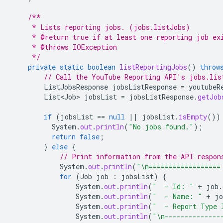
/**
     * Lists reporting jobs. (jobs.listJobs)
     * @return true if at least one reporting job ex
     * @throws IOException
     */
private
static
boolean
listReportingJobs
()
throw
// Call the YouTube Reporting API's jobs.lis
ListJobsResponse
jobsListResponse
=
youtubeR
List<Job>
jobsList
=
jobsListResponse
.
getJob
if
(
jobsList
==
null
||
jobsList
.
isEmpty
())
System
.
out
.
println
(
"No jobs found."
);
return
false
;
}
else
{
// Print information from the API respon
System
.
out
.
println
(
"\n==================
for
(
Job
job
:
jobsList
)
{
System
.
out
.
println
(
"  - Id: "
+
job
.
System
.
out
.
println
(
"  - Name: "
+
jo
System
.
out
.
println
(
"  - Report Type 
System
.
out
.
println
(
"\n--------------