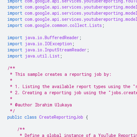
import
com.google.api.services.youtubereporting.YouT
import
com.google.api.services.youtubereporting.mode
import
com.google.api.services.youtubereporting.mode
import
com.google.api.services.youtubereporting.mode
import
com.google.common.collect.Lists
;
import
java.io.BufferedReader
;
import
java.io.IOException
;
import
java.io.InputStreamReader
;
import
java.util.List
;
/**
 * This sample creates a reporting job by:
 *
 * 1. Listing the available report types using the "
 * 2. Creating a reporting job using the "jobs.creat
 *
 * @author Ibrahim Ulukaya
 */
public
class
CreateReportingJob
{
/**
     * Define a global instance of a YouTube Reporti