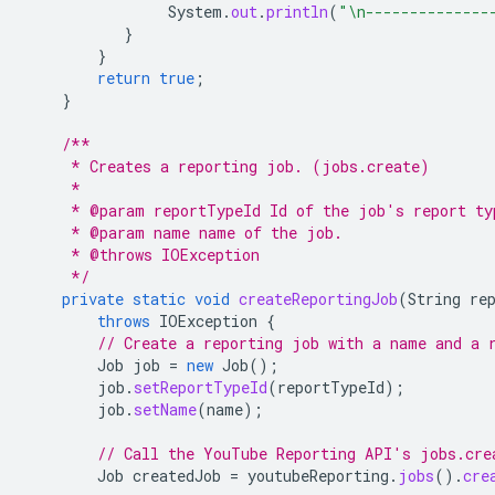
System
.
out
.
println
(
"\n--------------
}
}
return
true
;
}
/**
     * Creates a reporting job. (jobs.create)
     *
     * @param reportTypeId Id of the job's report ty
     * @param name name of the job.
     * @throws IOException
     */
private
static
void
createReportingJob
(
String
re
throws
IOException
{
// Create a reporting job with a name and a 
Job
job
=
new
Job
();
job
.
setReportTypeId
(
reportTypeId
);
job
.
setName
(
name
);
// Call the YouTube Reporting API's jobs.cre
Job
createdJob
=
youtubeReporting
.
jobs
().
cre