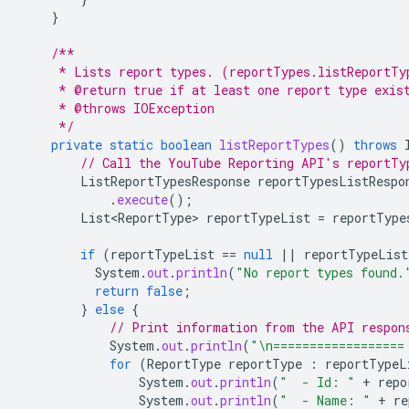
}
/**
     * Lists report types. (reportTypes.listReportTy
     * @return true if at least one report type exis
     * @throws IOException
     */
private
static
boolean
listReportTypes
()
throws
// Call the YouTube Reporting API's reportTy
ListReportTypesResponse
reportTypesListRespo
.
execute
();
List<ReportType>
reportTypeList
=
reportType
if
(
reportTypeList
==
null
||
reportTypeList
System
.
out
.
println
(
"No report types found.
return
false
;
}
else
{
// Print information from the API respon
System
.
out
.
println
(
"\n==================
for
(
ReportType
reportType
:
reportTypeL
System
.
out
.
println
(
"  - Id: "
+
repo
System
.
out
.
println
(
"  - Name: "
+
re