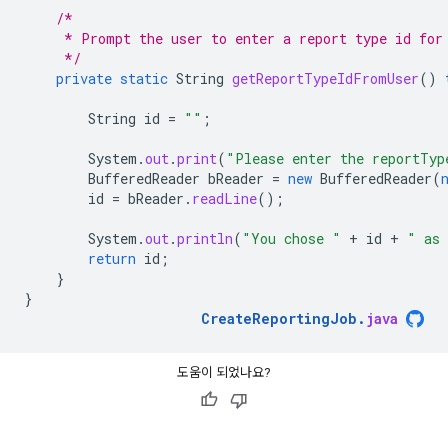
/*
     * Prompt the user to enter a report type id for
     */
private
static
String
getReportTypeIdFromUser
()
String
id
=
""
;
System
.
out
.
print
(
"Please enter the reportTyp
BufferedReader
bReader
=
new
BufferedReader
(
id
=
bReader
.
readLine
();
System
.
out
.
println
(
"You chose "
+
id
+
" as 
return
id
;
}
}
CreateReportingJob
.
java
도움이 되었나요?