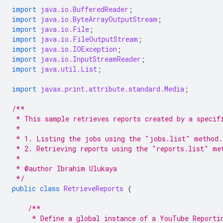
import
java.io.BufferedReader
;
import
java.io.ByteArrayOutputStream
;
import
java.io.File
;
import
java.io.FileOutputStream
;
import
java.io.IOException
;
import
java.io.InputStreamReader
;
import
java.util.List
;
import
javax.print.attribute.standard.Media
;
/**
 * This sample retrieves reports created by a specif
 *
 * 1. Listing the jobs using the "jobs.list" method.
 * 2. Retrieving reports using the "reports.list" me
 *
 * @author Ibrahim Ulukaya
 */
public
class
RetrieveReports
{
/**
     * Define a global instance of a YouTube Reporti