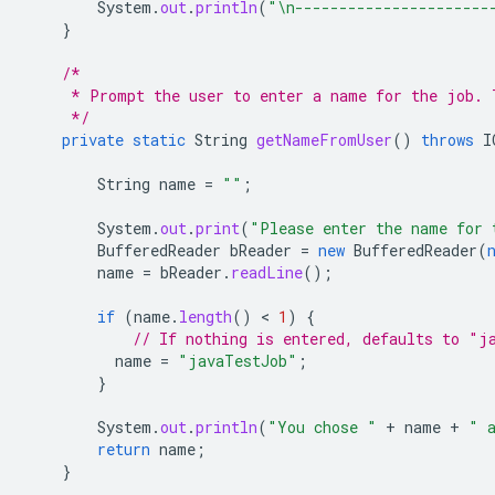
System
.
out
.
println
(
"\n----------------------
}
/*
     * Prompt the user to enter a name for the job. 
     */
private
static
String
getNameFromUser
()
throws
I
String
name
=
""
;
System
.
out
.
print
(
"Please enter the name for 
BufferedReader
bReader
=
new
BufferedReader
(
name
=
bReader
.
readLine
();
if
(
name
.
length
()
 < 
1
)
{
// If nothing is entered, defaults to "j
name
=
"javaTestJob"
;
}
System
.
out
.
println
(
"You chose "
+
name
+
" 
return
name
;
}