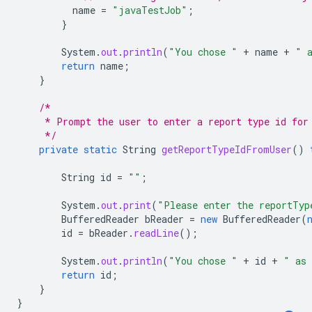
name
=
"javaTestJob"
;
}
System
.
out
.
println
(
"You chose "
+
name
+
" 
return
name
;
}
/*
     * Prompt the user to enter a report type id for
     */
private
static
String
getReportTypeIdFromUser
()
String
id
=
""
;
System
.
out
.
print
(
"Please enter the reportTyp
BufferedReader
bReader
=
new
BufferedReader
(
id
=
bReader
.
readLine
();
System
.
out
.
println
(
"You chose "
+
id
+
" as 
return
id
;
}
}