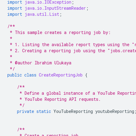
import
java.io.IOException
;
import
java.io.InputStreamReader
;
import
java.util.List
;
/**
 * This sample creates a reporting job by:
 *
 * 1. Listing the available report types using the "
 * 2. Creating a reporting job using the "jobs.creat
 *
 * @author Ibrahim Ulukaya
 */
public
class
CreateReportingJob
{
/**
     * Define a global instance of a YouTube Reporti
     * YouTube Reporting API requests.
     */
private
static
YouTubeReporting
youtubeReporting
/**
     * Create a reporting job.