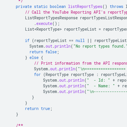
     */
private
static
boolean
listReportTypes
()
throws
// Call the YouTube Reporting API's reportTy
ListReportTypesResponse
reportTypesListRespo
.
execute
();
List<ReportType>
reportTypeList
=
reportType
if
(
reportTypeList
==
null
||
reportTypeList
System
.
out
.
println
(
"No report types found.
return
false
;
}
else
{
// Print information from the API respon
System
.
out
.
println
(
"\n==================
for
(
ReportType
reportType
:
reportTypeL
System
.
out
.
println
(
"  - Id: "
+
repo
System
.
out
.
println
(
"  - Name: "
+
re
System
.
out
.
println
(
"\n--------------
}
}
return
true
;
}
/**