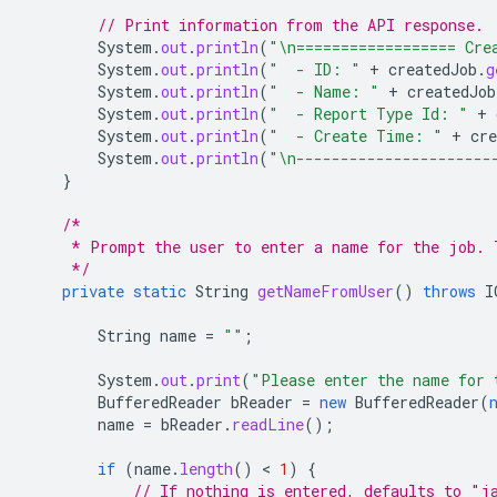
// Print information from the API response.
System
.
out
.
println
(
"\n================== Cre
System
.
out
.
println
(
"  - ID: "
+
createdJob
.
g
System
.
out
.
println
(
"  - Name: "
+
createdJob
System
.
out
.
println
(
"  - Report Type Id: "
+
System
.
out
.
println
(
"  - Create Time: "
+
cre
System
.
out
.
println
(
"\n----------------------
}
/*
     * Prompt the user to enter a name for the job. 
     */
private
static
String
getNameFromUser
()
throws
I
String
name
=
""
;
System
.
out
.
print
(
"Please enter the name for 
BufferedReader
bReader
=
new
BufferedReader
(
name
=
bReader
.
readLine
();
if
(
name
.
length
()
 < 
1
)
{
// If nothing is entered, defaults to "j