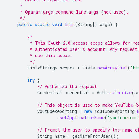
     *
     * @param args command line args (not used).
     */
public
static
void
main
(
String
[]
args
)
{
/*
         * This OAuth 2.0 access scope allows for re
         * authenticated user's account. Any request
         * use this scope.
         */
List<String>
scopes
=
Lists
.
newArrayList
(
"ht
try
{
// Authorize the request.
Credential
credential
=
Auth
.
authorize
(
s
// This object is used to make YouTube R
youtubeReporting
=
new
YouTubeReporting
.
.
setApplicationName
(
"youtube-cmd
// Prompt the user to specify the name o
String
name
=
getNameFromUser
();