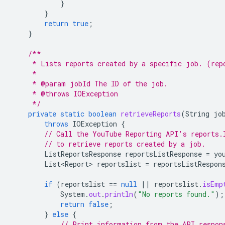
}
}
return
true
;
}
/**
     * Lists reports created by a specific job. (rep
     *
     * @param jobId The ID of the job.
     * @throws IOException
     */
private
static
boolean
retrieveReports
(
String
jo
throws
IOException
{
// Call the YouTube Reporting API's reports.
// to retrieve reports created by a job.
ListReportsResponse
reportsListResponse
=
yo
List<Report>
reportslist
=
reportsListRespon
if
(
reportslist
==
null
||
reportslist
.
isEmp
System
.
out
.
println
(
"No reports found."
);
return
false
;
}
else
{
// Print information from the API respon