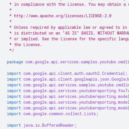
 * in compliance with the License. You may obtain a 
 *
 * http://www.apache.org/licenses/LICENSE-2.0
 *
 * Unless required by applicable law or agreed to in
 * is distributed on an "AS IS" BASIS, WITHOUT WARRA
 * or implied. See the License for the specific lang
 * the License.
 */
package
com.google.api.services.samples.youtube.cmdl
import
com.google.api.client.auth.oauth2.Credential
;
import
com.google.api.client.googleapis.json.GoogleJ
import
com.google.api.services.samples.youtube.cmdli
import
com.google.api.services.youtubereporting.YouT
import
com.google.api.services.youtubereporting.mode
import
com.google.api.services.youtubereporting.mode
import
com.google.api.services.youtubereporting.mode
import
com.google.common.collect.Lists
;
import
java.io.BufferedReader
;