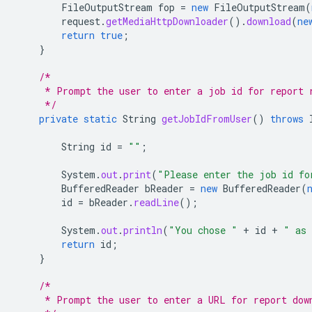
FileOutputStream
fop
=
new
FileOutputStream
(
request
.
getMediaHttpDownloader
().
download
(
ne
return
true
;
}
/*
     * Prompt the user to enter a job id for report 
     */
private
static
String
getJobIdFromUser
()
throws
String
id
=
""
;
System
.
out
.
print
(
"Please enter the job id fo
BufferedReader
bReader
=
new
BufferedReader
(
id
=
bReader
.
readLine
();
System
.
out
.
println
(
"You chose "
+
id
+
" as 
return
id
;
}
/*
     * Prompt the user to enter a URL for report dow