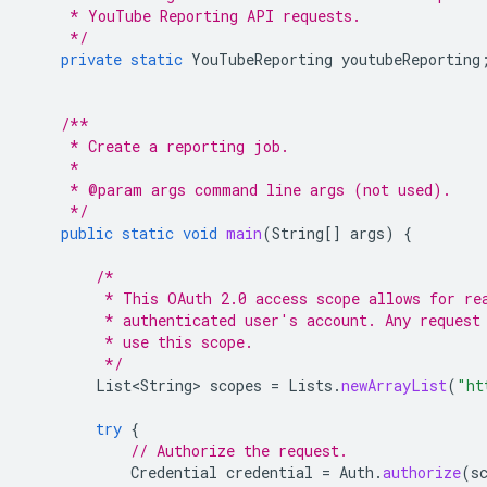
     * YouTube Reporting API requests.
     */
private
static
YouTubeReporting
youtubeReporting
/**
     * Create a reporting job.
     *
     * @param args command line args (not used).
     */
public
static
void
main
(
String
[]
args
)
{
/*
         * This OAuth 2.0 access scope allows for re
         * authenticated user's account. Any request
         * use this scope.
         */
List<String>
scopes
=
Lists
.
newArrayList
(
"ht
try
{
// Authorize the request.
Credential
credential
=
Auth
.
authorize
(
s