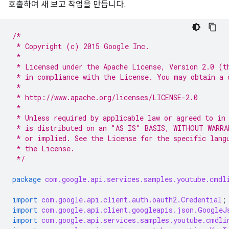
호출하여 새 보고 작업을 만듭니다.
/*
 * Copyright (c) 2015 Google Inc.
 *
 * Licensed under the Apache License, Version 2.0 (t
 * in compliance with the License. You may obtain a 
 *
 * http://www.apache.org/licenses/LICENSE-2.0
 *
 * Unless required by applicable law or agreed to in
 * is distributed on an "AS IS" BASIS, WITHOUT WARRA
 * or implied. See the License for the specific lang
 * the License.
 */
package
com.google.api.services.samples.youtube.cmdl
import
com.google.api.client.auth.oauth2.Credential
;
import
com.google.api.client.googleapis.json.GoogleJ
import
com.google.api.services.samples.youtube.cmdli