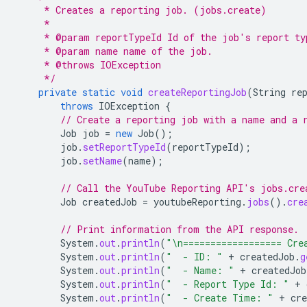
     * Creates a reporting job. (jobs.create)
     *
     * @param reportTypeId Id of the job's report ty
     * @param name name of the job.
     * @throws IOException
     */
private
static
void
createReportingJob
(
String
re
throws
IOException
{
// Create a reporting job with a name and a 
Job
job
=
new
Job
();
job
.
setReportTypeId
(
reportTypeId
);
job
.
setName
(
name
);
// Call the YouTube Reporting API's jobs.cre
Job
createdJob
=
youtubeReporting
.
jobs
().
cre
// Print information from the API response.
System
.
out
.
println
(
"\n================== Cre
System
.
out
.
println
(
"  - ID: "
+
createdJob
.
g
System
.
out
.
println
(
"  - Name: "
+
createdJob
System
.
out
.
println
(
"  - Report Type Id: "
+
System
.
out
.
println
(
"  - Create Time: "
+
cre