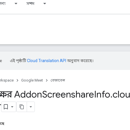
ণ্য
সম্পদ
এই পৃষ্ঠাটি
Cloud Translation API
অনুবাদ করেছে।
rkspace
Google Meet
রেফারেন্স
্বাক্ষর Addon
Screenshare
Info
.
clo
r
আছে