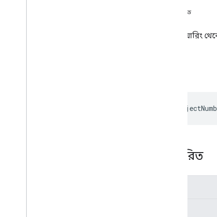
স্বাক্ষর
অতিরিক্ত তথ্য
বিস্তারিত
ক্লাউড প্রজেক্ট নম্বর
main
Stage
Url
স্ক্রিন শেয়ারিং
side
Panel
Url
start
Activity
On
Open
Meet
Addon
Screenshare
স্বাক্ষর
Meet
Addon
Screenshare
Export
ভেরিয়েবল
cloudProjectNumb
সারাংশ (meet
.
addons)
ইন্টারফেস
উপনাম টাইপ করুন
ভেরিয়েবল
বিস্তারিত
সারাংশ (meet
.
addons
.
coactivity)
ইন্টারফেস
টাইপ
উপনাম টাইপ করুন
ঐচ্ছিক