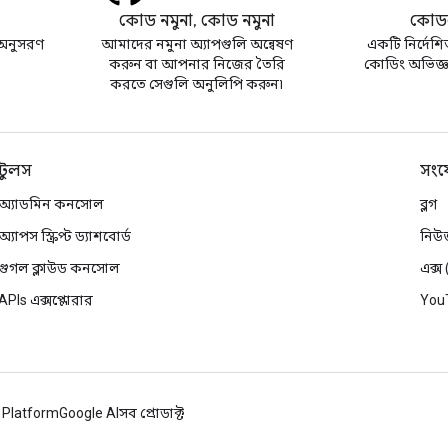
কোড নমুনা, কোড নমুনা
কোডল
অনুসরণ
আমাদের নমুনা অ্যাপগুলি অন্বেষণ
একটি নির্দেশি
করুন বা আপনার নিজের তৈরি
কোডিং অভিজ্ঞত
করতে সেগুলি অনুলিপি করুন৷
টুলস
সংয
অ্যাডমিন কনসোল
ব্লগ
অ্যাপস স্ক্রিপ্ট ড্যাশবোর্ড
নিউ
গুগল ক্লাউড কনসোল
এক্স
APIs এক্সপ্লোরার
You
 Platform
Google AI
সব প্রোডাক্ট