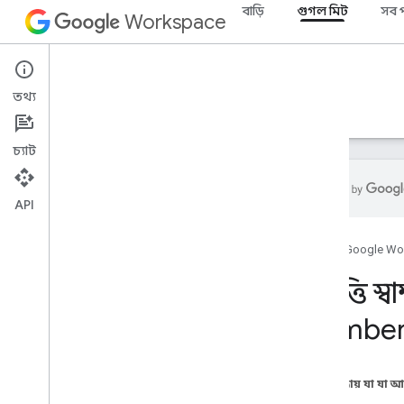
বাড়ি
গুগল মিট
সব প
Workspace
Google Meet
তথ্য
ওভারভিউ
নির্দেশিকা
রেফারেন্স
সমর্থন
চ্যাট
API
SDK এবং API রেফারেন্সের সাথে দেখা করুন
হোম
Google Wo
ওয়েবের জন্য অ্যাড-অন SDK-এর
সম্পত্তি স
সাথে দেখা করুন
সারাংশ (meet
.
addons
.
screenshare)
Numbe
ইন্টারফেস
Addon
Screenshare
Info
ওভারভিউ
এই পৃষ্ঠায় যা যা 
সম্পত্তি স্বাক্ষর