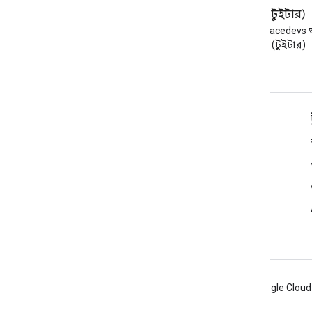
ব্লগ
এক্স (টুইটার)
Google Workspace Developers
X-এ @workspacedevs 
ব্লগ পড়ুন
করুন (টুইটার)
ডেভেলপারদের জন্য Google Workspace
প্ল্যাটফর্ম ওভারভিউ
বিকাশকারী পণ্য
রিলিজ নোট
বিকাশকারী সমর্থন
সেবা পাবার শর্ত
Android
Chrome
Firebase
Google Cloud