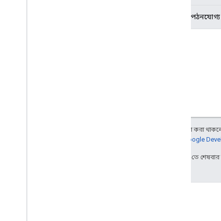
REST API এর সাথে দেখা করুন
v2
শুধুমাত্র পঠনযোগ্য
ক্লায়েন্ট লাইব্রেরি
ক্লায়েন্ট লাইব্রেরি ডাউনলোড
ব্যবহারের সীমা
মিট মিডিয়া API
C++ রেফারেন্স ক্লায়েন্ট
টাইপস্ক্রিপ্ট রেফারেন্স ক্লায়েন্ট
REST API এর সাথে দেখা করুন
অন্য কিছু উল্লেখ না করা থাকলে,
মিডিয়া API ডেটা চ্যানেলের সাথে দেখা
করুন
আরও জানতে,
Google Devel
সম্পদের সারাংশ
2025-07-25 UTC-তে শেষবা
ইন্টারফেস
উপনাম টাইপ করুন