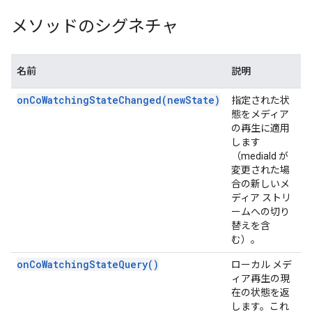
メソッドのシグネチャ
名前
説明
onCoWatchingStateChanged(newState)
指定された状
態をメディア
の再生に適用
します
（mediaId が
変更された場
合の新しいメ
ディア ストリ
ームへの切り
替えを含
む）。
onCoWatchingStateQuery()
ローカル メデ
ィア再生の現
在の状態を返
します。これ