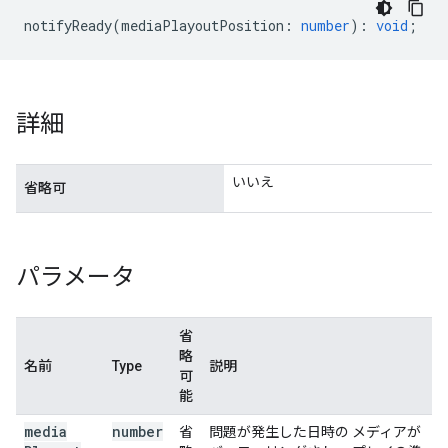
notifyReady
(
mediaPlayoutPosition
:
number
)
:
void
;
詳細
いいえ
省略可
パラメータ
省
略
名前
Type
説明
可
能
media
number
省
問題が発生した日時の メディアが