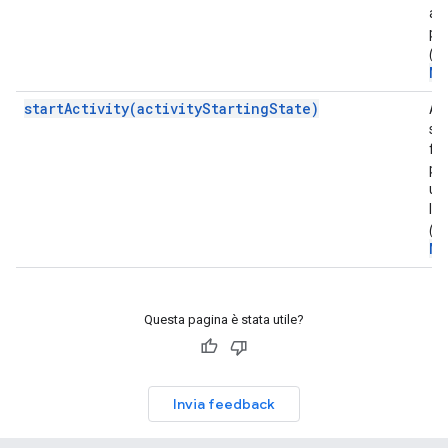
acc
par
(Er
Me
startActivity(activityStartingState)
Avv
sta
fra
pa
uti
l'a
(Er
Me
Questa pagina è stata utile?
Invia feedback