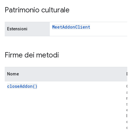
Patrimonio culturale
Meet
Addon
Client
Estensioni
Firme dei metodi
Nome
De
closeAddon()
Ch
ag
nel
sca
e c
lat
ch
cor