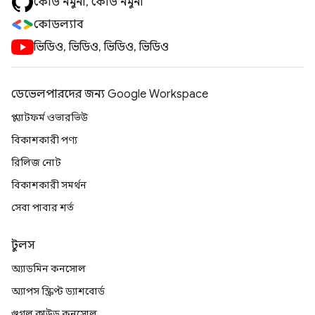
কোড নমুনা, কোড নমুনা
কোডল্যাব
ভিডিও, ভিডিও, ভিডিও, ভিডিও
ডেভেলপারদের জন্য Google Workspace
প্ল্যাটফর্ম ওভারভিউ
বিকাশকারী পণ্য
রিলিজ নোট
বিকাশকারী সমর্থন
সেবা পাবার শর্ত
টুলস
অ্যাডমিন কনসোল
অ্যাপস স্ক্রিপ্ট ড্যাশবোর্ড
গুগল ক্লাউড কনসোল