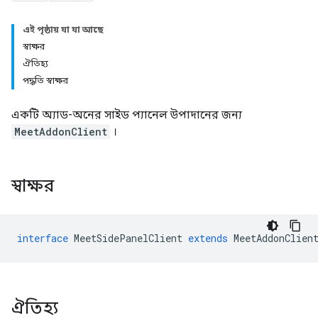
এই পৃষ্ঠায় যা যা আছে
স্বাক্ষর
ঐতিহ্য
পদ্ধতি স্বাক্ষর
একটি অ্যাড-অনের সাইড প্যানেল উপাদানের জন্য
MeetAddonClient
।
স্বাক্ষর
interface
MeetSidePanelClient
extends
MeetAddonClien
ঐতিহ্য