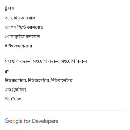
টুলস
অ্যাডমিন কনসোল
অ্যাপস স্ক্রিপ্ট ড্যাশবোর্ড
গুগল ক্লাউড কনসোল
APIs এক্সপ্লোরার
সংযোগ করুন, সংযোগ করুন, সংযোগ করুন
ব্লগ
নিউজলেটার, নিউজলেটার, নিউজলেটার
এক্স (টুইটার)
YouTube