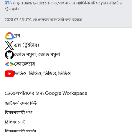
নীতি
দেখুন। Java হল Oracle এবং/অথবা তার অ্যাফিলিয়েট সংস্থার রেজিস্টার্ড
ট্রেডমার্ক।
2025-07-25 UTC-তে শেষবার আপডেট করা হয়েছে।
ব্লগ
এক্স (টুইটার)
কোড নমুনা, কোড নমুনা
কোডল্যাব
ভিডিও, ভিডিও, ভিডিও, ভিডিও
ডেভেলপারদের জন্য Google Workspace
প্ল্যাটফর্ম ওভারভিউ
বিকাশকারী পণ্য
রিলিজ নোট
বিকাশকারী সমর্থন