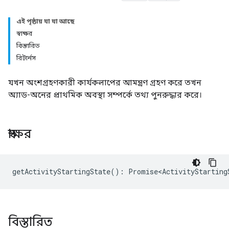
এই পৃষ্ঠায় যা যা আছে
স্বাক্ষর
বিস্তারিত
রিটার্নস
যখন অংশগ্রহণকারী কার্যকলাপের আমন্ত্রণ গ্রহণ করে তখন
অ্যাড-অনের প্রাথমিক অবস্থা সম্পর্কে তথ্য পুনরুদ্ধার করে।
স্বাক্ষর
getActivityStartingState
()
:
Promise<ActivityStarting
বিস্তারিত