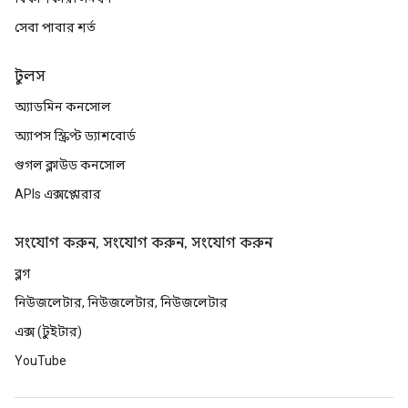
সেবা পাবার শর্ত
টুলস
অ্যাডমিন কনসোল
অ্যাপস স্ক্রিপ্ট ড্যাশবোর্ড
গুগল ক্লাউড কনসোল
APIs এক্সপ্লোরার
সংযোগ করুন, সংযোগ করুন, সংযোগ করুন
ব্লগ
নিউজলেটার, নিউজলেটার, নিউজলেটার
এক্স (টুইটার)
YouTube