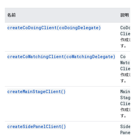
名前
説明
createCoDoingClient(coDoingDelegate)
Co
Doi
Clien
作成し
す。
createCoWatchingClient(coWatchingDelegate)
Co
Watch
Clien
作成し
す。
createMainStageClient()
Main
Stage
Clien
作成し
す。
createSidePanelClient()
Side
Panel