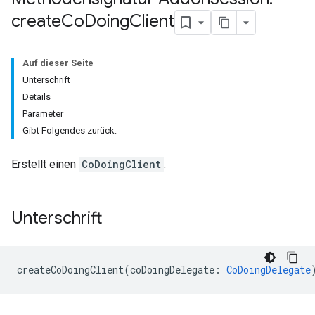
create
Co
Doing
Client
Auf dieser Seite
Unterschrift
Details
Parameter
Gibt Folgendes zurück:
Erstellt einen
CoDoingClient
.
Unterschrift
createCoDoingClient
(
coDoingDelegate
:
CoDoingDelegate