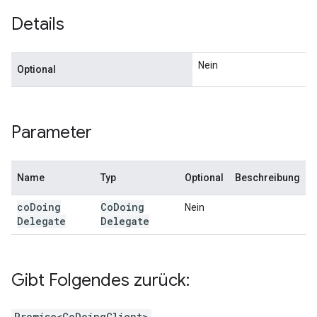
Details
Nein
Optional
Parameter
Name
Typ
Optional
Beschreibung
co
Doing
Co
Doing
Nein
Delegate
Delegate
Gibt Folgendes zurück:
Promise<CoDoingClient>