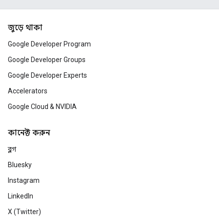
জুড়ে থাকা
আপনার Flutter অ্যাপে অ্যাপ-মধ্য
কেনাকাটা যোগ করা হচ্ছে
Google Developer Program
এই কোডল্যাবে, আপনি একটি Flutter অ্যাপে 
Google Developer Groups
কেনাকাটা যোগ করবেন যা একটি ডার্ট ব্
Google Developer Experts
পরিষেবা ব্যবহার করে যাচাই করা এবং প
Accelerators
Google Cloud & NVIDIA
মিথুনের সাথে এলএলএম মূল্যা
ন্যূনতম মানব ইনপুট দিয়ে এআই মূল্য
কানেক্ট করুন
তৈরি, অপ্টিমাইজ করা এবং স্কেলিং ক
ব্লগ
কৌশলগুলি বিকাশ করুন। এই নতুন নো
কোর্সটি আপনাকে দেখায় কিভাবে LL
Bluesky
অ্যাপ্লিকেশনের জন্য নির্ভরযোগ্য মূল্যায
Instagram
পাইপলাইন তৈরি করতে হয়।
LinkedIn
X (Twitter)