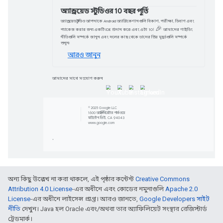
গুগল হোম এপিআই চাল
এখন বিকাশকারীদের কাছে আরও সমৃদ্ধ এ
তৈরি করার সরঞ্জাম রয়েছে। সর্বজনীন ব
লাইভ।
আরও জানুন
শিক্ষণীয় প্রবন্ধ
LLM-চালিত চ্যাটবট তৈরি করুন
অন্য কিছু উল্লেখ না করা থাকলে, এই পৃষ্ঠার কন্টেন্ট
Creative Commons
Google ডেভেলপার বিশেষজ্ঞ, ক্রিশ্চিয়ান
Attribution 4.0 License
-এর অধীনে এবং কোডের নমুনাগুলি
Apache 2.0
নিবন্ধগুলির একটি সিরিজ, আপনাকে দেখা
License
-এর অধীনে লাইসেন্স প্রাপ্ত। আরও জানতে,
Google Developers সাইট
আপনার ওয়েবসাইট বা ওয়েব অ্যাপ্লিকে
নীতি
দেখুন। Java হল Oracle এবং/অথবা তার অ্যাফিলিয়েট সংস্থার রেজিস্টার্ড
চ্যাটবট যোগ করতে LLM ব্যবহার করতে হ
ট্রেডমার্ক।