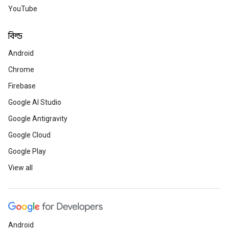
বিকাশকারী সম্প্রদায়
YouTube
বিল্ড
Google Cloud Next '2
Android
সর্বশেষ এআই উদ্ভাবন এবং পণ্য লঞ্চ সম্
Chrome
আপনাকে আরও ভাল, দ্রুত এবং স্মার্ট ত
Firebase
লার্নিং সেন্টার ওয়ার্কশপগুলি আপনার প
Google AI Studio
এখন নিবন্ধন করুন
Google Antigravity
Google Cloud
Google Play এবং And
Google Play
নিরাপদ রাখা
View all
আমরা কীভাবে খারাপ অভিনেতাদের বিরুদ
সুরক্ষা দিতে এবং বিকাশকারীদের তাদের
দেওয়ার জন্য বিনিয়োগ করেছি তা আবিষ্
আরও জানুন
Android