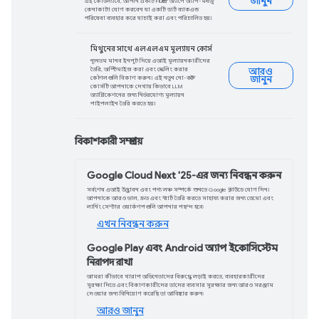
বিকাশকারী পরীক্ষার জন্য উপলব্ধ৷
আরও জানুন
ফ্লটারের জন্য পে প্লাগ
আপনার ফ্লটার পেমেন্ট ফ্লো উন্নত করুন
কাস্টমাইজযোগ্য পেমেন্ট বোতাম এবং আ
Flutter pay প্লাগইনের নতুন আপডেটগুলি 
এখন দেখুন
চ্যাটবটের বাইরে: জেম
Gemma এখন Agentic AI অফার করে, যা সক
ডিজাইন করা হয়েছে। সার্চ ইঞ্জিন এবং বি
ইন্টারঅ্যাক্ট করার মাধ্যমে, Agentic AI তা
অ্যাক্সেস এবং ব্যবহার করতে পারে।
আরও জানুন