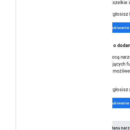
Wszelkie i
Zanim zgłosisz b
Wyszukiwanie 
Prośby o dodan
Za pomocą narzę
w istniejących f
Jeśli to możliwe
dała.
Zanim zgłosisz n
Wyszukiwanie 
Kody stanu nar