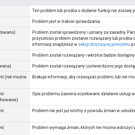
Ten problem lub prośba o dodanie funkcji nie zostały 
Problem jest w trakcie sprawdzania.
ptowano)
Problem został sprawdzony i uznany za zasadny. Pamię
przyszłości problem zostanie rozwiązany lub prośba o
informacji znajdziesz w
sekcji dotyczącej priorytetu
po
Problem został rozwiązany i wkrótce będzie dostępny
owana)
Problem został rozwiązany i potwierdzono jego dostę
wić (nie można
Brakuje informacji, aby rozwiązać problem, lub nie m
wić
Opis problemu zawiera oczekiwane działanie usługi w
chowanie)
wić
Problem nie jest już istotny z powodu zmian w usłudz
wić
Problem wymaga zmian, których nie można wdrożyć w n