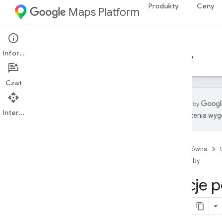
Produkty
Ceny
Maps Platform
Environment
Solar API
Informacje
Przewodniki
Materiały referencyjne
Zasoby
Czat
Interfejs API
Tłumaczenia wyge
Pomoc
Opcje pomocy
Strona główna
Mapy – najczęstsze pytania
Zasoby
Najczęstsze pytania dotyczące
interfejsu Solar API
Opcje p
Informacje o wersjach
Bądź na bieżąco
Sprawdzone metody