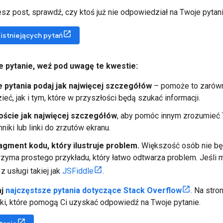
sz post, sprawdź, czy ktoś już nie odpowiedział na Twoje pytani
istniejących pytań
e pytanie
,
weź pod uwagę te kwestie:
 pytania podaj jak najwięcej szczegółów
– pomoże to zarówn
eć, jak i tym, które w przyszłości będą szukać informacji.
oście jak najwięcej szczegółów
, aby pomóc innym zrozumieć
niki lub linki do zrzutów ekranu.
agment kodu, który ilustruje problem.
Większość osób nie bę
otrzyma prostego przykładu, który łatwo odtwarza problem. Jeśl
z usługi takiej jak
JSFiddle
.
aj
najczęstsze pytania dotyczące Stack Overflow
. Na stro
i, które pomogą Ci uzyskać odpowiedź na Twoje pytanie.