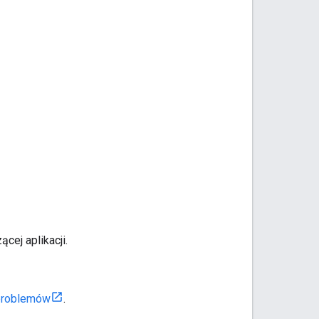
ej aplikacji.
 problemów
.