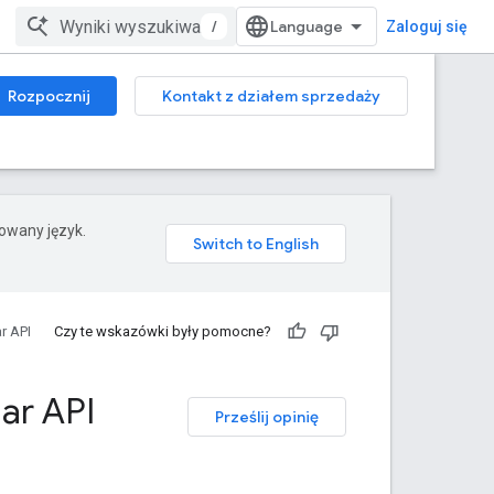
/
Zaloguj się
Rozpocznij
Kontakt z działem sprzedaży
rowany język.
r API
Czy te wskazówki były pomocne?
ar API
Prześlij opinię