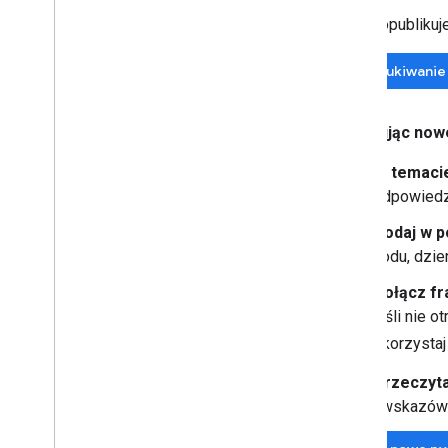
Zanim opublikuje
Wyszukiwanie 
Publikując now
W temacie
odpowiedzi
Podaj w p
kodu, dzien
Dołącz fr
jeśli nie 
skorzystaj 
Przeczyt
i wskazówk