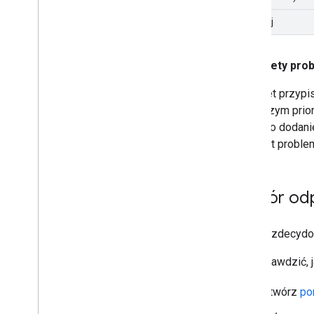
Duplikuj
Priorytety pr
Priorytet przyp
o wyższym priory
prośby o dodani
priorytet probl
Wybór odp
Google zdecydow
Aby sprawdzić, 
Otwórz
po