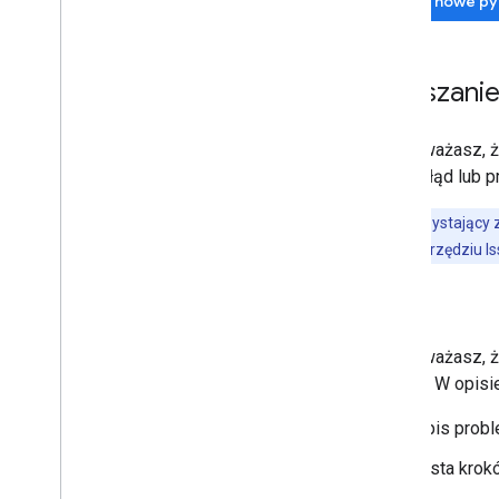
Zadaj nowe py
Zgłaszanie
Jeśli uważasz, ż
zgłoś błąd lub 
Klienci korzystający 
problemy w narzędziu Is
Błędy
Jeśli uważasz, ż
błędów. W opisie
opis probl
Lista krok