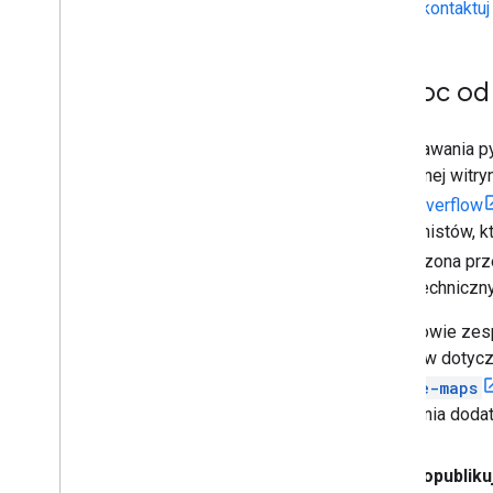
Skontaktu
Pomoc od 
Do zadawania py
popularnej witr
Stack Overflow
programistów, kt
prowadzona prz
pytań techniczny
Członkowie zesp
Tematów dotyczą
google-maps
do pytania doda
Zanim opubliku