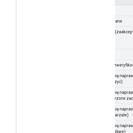
Nowy
Przypisane
W toku (zaakce
Stałe
Stała (zweryfik
Nie da się napra
odtworzyć)
Nie da się napra
(zamierzone za
Nie da się napra
(przestarzałe)
Nie da się napra
(niemożliwe)