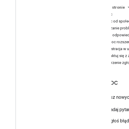
Sprawdzone metody korzystania z
Na tej stronie
usług internetowych
Pomoc
Pomoc od społec
Rozliczenia i monitorowanie
Zgłaszanie probl
Wykorzystanie i płatności
Wybór odpowiedn
Raportowanie i monitorowanie
Pomoc rozsze
Rejestracja w 
Zasady i warunki
Skontaktuj się 
Zasady i informacje o źródłach
Tworzenie zgł
Warunki korzystania z usługi
Pomoc
Nie masz nowych
Zadaj pyta
Zgłoś błąd