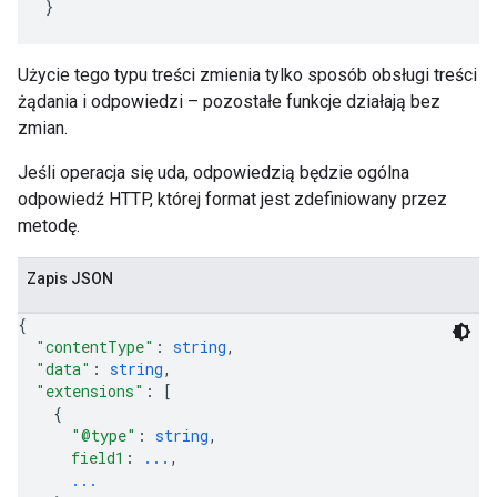
Użycie tego typu treści zmienia tylko sposób obsługi treści
żądania i odpowiedzi – pozostałe funkcje działają bez
zmian.
Jeśli operacja się uda, odpowiedzią będzie ogólna
odpowiedź HTTP, której format jest zdefiniowany przez
metodę.
Zapis JSON
{
"contentType"
: 
string
,
"data"
: 
string
,
"extensions"
: 
[
{
"@type"
: 
string
,
field1
: 
...
,
...