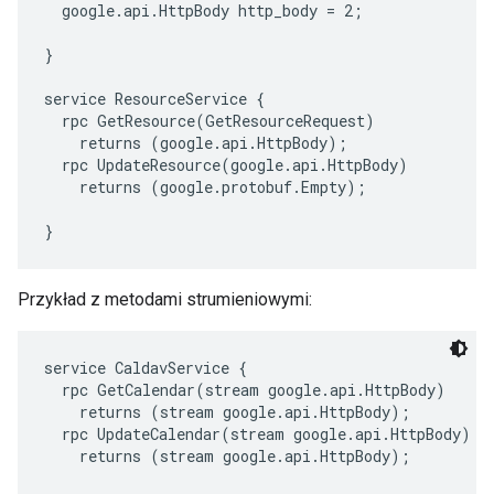
  google.api.HttpBody http_body = 2;

}

service ResourceService {

  rpc GetResource(GetResourceRequest)

    returns (google.api.HttpBody);

  rpc UpdateResource(google.api.HttpBody)

    returns (google.protobuf.Empty);

Przykład z metodami strumieniowymi:
service CaldavService {

  rpc GetCalendar(stream google.api.HttpBody)

    returns (stream google.api.HttpBody);

  rpc UpdateCalendar(stream google.api.HttpBody)

    returns (stream google.api.HttpBody);
