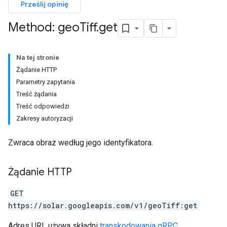
Prześlij opinię
Method: geo
Tiff
.
get
Na tej stronie
Żądanie HTTP
Parametry zapytania
Treść żądania
Treść odpowiedzi
Zakresy autoryzacji
Zwraca obraz według jego identyfikatora.
Żądanie HTTP
GET
https://solar.googleapis.com/v1/geoTiff:get
Adres URL używa składni
transkodowania gRPC
.