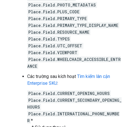
Place.Field.PHOTO_METADATAS
Place.Field.PLUS_CODE
Place.Field.PRIMARY_TYPE
Place.Field.PRIMARY_TYPE_DISPLAY_NAME
Place.Field.RESOURCE_NAME
Place.Field.TYPES
Place.Field.UTC_OFFSET
Place.Field.VIEWPORT
Place.Field.WHEELCHAIR_ACCESSIBLE_ENTR
ANCE
Các trường sau kích hoạt
Tìm kiếm lân cận
Enterprise SKU
:
Place.Field.CURRENT_OPENING_HOURS
Place.Field.CURRENT_SECONDARY_OPENING_
HOURS
Place.Field.INTERNATIONAL_PHONE_NUMBE
R
*