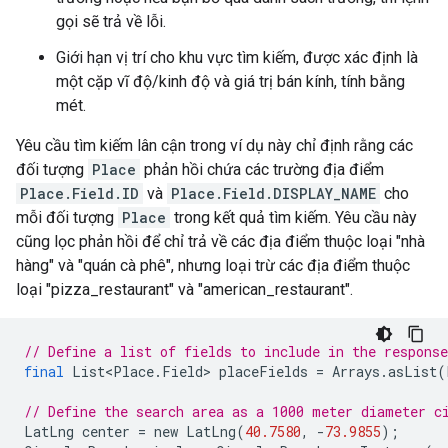
gọi sẽ trả về lỗi.
Giới hạn vị trí cho khu vực tìm kiếm, được xác định là
một cặp vĩ độ/kinh độ và giá trị bán kính, tính bằng
mét.
Yêu cầu tìm kiếm lân cận trong ví dụ này chỉ định rằng các
đối tượng
Place
phản hồi chứa các trường địa điểm
Place.Field.ID
và
Place.Field.DISPLAY_NAME
cho
mỗi đối tượng
Place
trong kết quả tìm kiếm. Yêu cầu này
cũng lọc phản hồi để chỉ trả về các địa điểm thuộc loại "nhà
hàng" và "quán cà phê", nhưng loại trừ các địa điểm thuộc
loại "pizza_restaurant" và "american_restaurant".
// Define a list of fields to include in the response
final
List<Place
.
Field
>
placeFields
=
Arrays
.
asList
(
// Define the search area as a 1000 meter diameter c
LatLng
center
=
new
LatLng
(
40.7580
,
-
73.9855
);