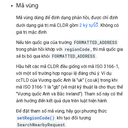
Mã vùng
Mã vùng dùng để định dạng phản hồi, được chỉ định
dưới dạng giá trị mã CLDR gồm
2 ký tự
. Không có
giá trị mặc định.
Nếu tên quốc gia của trường
FORMATTED_ADDRESS
trong phản hồi khớp với
regionCode
, thì mã quốc gia
sẽ bị bỏ qua khỏi
FORMATTED_ADDRESS
.
Hầu hết các mã CLDR đều giống với mã ISO 3166-1,
với một số trường hợp ngoại lệ đáng chú ý. Ví dụ:
ccTLD của Vương quốc Anh là "uk" (.co.uk) trong khi
mã ISO 3166-1 là "gb" (về mặt kỹ thuật là cho thực thể
"Vương quốc Anh và Bắc Ireland"). Tham số này có thể
ảnh hưởng đến kết quả dựa trên luật hiện hành.
Để đặt tham số mã vùng, hãy gọi phương thức
setRegionCode()
khi tạo đối tượng
SearchNearbyRequest
.