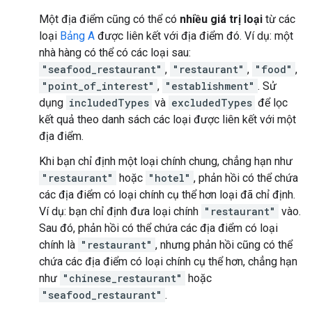
Một địa điểm cũng có thể có
nhiều giá trị loại
từ các
loại
Bảng A
được liên kết với địa điểm đó. Ví dụ: một
nhà hàng có thể có các loại sau:
"seafood_restaurant"
,
"restaurant"
,
"food"
,
"point_of_interest"
,
"establishment"
. Sử
dụng
includedTypes
và
excludedTypes
để lọc
kết quả theo danh sách các loại được liên kết với một
địa điểm.
Khi bạn chỉ định một loại chính chung, chẳng hạn như
"restaurant"
hoặc
"hotel"
, phản hồi có thể chứa
các địa điểm có loại chính cụ thể hơn loại đã chỉ định.
Ví dụ: bạn chỉ định đưa loại chính
"restaurant"
vào.
Sau đó, phản hồi có thể chứa các địa điểm có loại
chính là
"restaurant"
, nhưng phản hồi cũng có thể
chứa các địa điểm có loại chính cụ thể hơn, chẳng hạn
như
"chinese_restaurant"
hoặc
"seafood_restaurant"
.