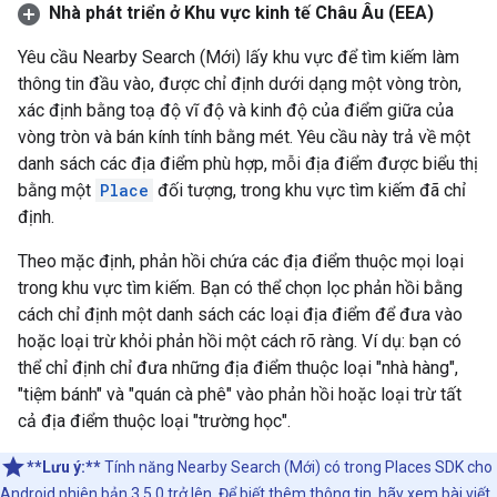
Nhà phát triển ở Khu vực kinh tế Châu Âu (EEA)
Yêu cầu Nearby Search (Mới) lấy khu vực để tìm kiếm làm
thông tin đầu vào, được chỉ định dưới dạng một vòng tròn,
xác định bằng toạ độ vĩ độ và kinh độ của điểm giữa của
vòng tròn và bán kính tính bằng mét. Yêu cầu này trả về một
danh sách các địa điểm phù hợp, mỗi địa điểm được biểu thị
bằng một
Place
đối tượng, trong khu vực tìm kiếm đã chỉ
định.
Theo mặc định, phản hồi chứa các địa điểm thuộc mọi loại
trong khu vực tìm kiếm. Bạn có thể chọn lọc phản hồi bằng
cách chỉ định một danh sách các loại địa điểm để đưa vào
hoặc loại trừ khỏi phản hồi một cách rõ ràng. Ví dụ: bạn có
thể chỉ định chỉ đưa những địa điểm thuộc loại "nhà hàng",
"tiệm bánh" và "quán cà phê" vào phản hồi hoặc loại trừ tất
cả địa điểm thuộc loại "trường học".
**Lưu ý:**
Tính năng Nearby Search (Mới) có trong Places SDK cho
Android phiên bản 3.5.0 trở lên. Để biết thêm thông tin, hãy xem bài viết