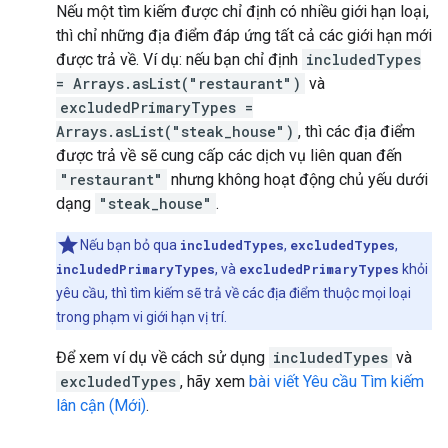
Nếu một tìm kiếm được chỉ định có nhiều giới hạn loại,
thì chỉ những địa điểm đáp ứng tất cả các giới hạn mới
được trả về. Ví dụ: nếu bạn chỉ định
includedTypes
= Arrays.asList("restaurant")
và
excludedPrimaryTypes =
Arrays.asList("steak_house")
, thì các địa điểm
được trả về sẽ cung cấp các dịch vụ liên quan đến
"restaurant"
nhưng không hoạt động chủ yếu dưới
dạng
"steak_house"
.
Nếu bạn bỏ qua
includedTypes
,
excludedTypes
,
includedPrimaryTypes
, và
excludedPrimaryTypes
khỏi
yêu cầu, thì tìm kiếm sẽ trả về các địa điểm thuộc mọi loại
trong phạm vi giới hạn vị trí.
Để xem ví dụ về cách sử dụng
includedTypes
và
excludedTypes
, hãy xem
bài viết Yêu cầu Tìm kiếm
lân cận (Mới)
.