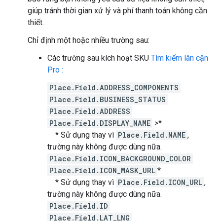
giúp tránh thời gian xử lý và phí thanh toán không cần
thiết.
Chỉ định một hoặc nhiều trường sau:
Các trường sau kích hoạt SKU
Tìm kiếm lân cận
Pro :
Place.Field.ADDRESS_COMPONENTS
Place.Field.BUSINESS_STATUS
Place.Field.ADDRESS
Place.Field.DISPLAY_NAME
>*
* Sử dụng thay vì
Place.Field.NAME
,
trường này không được dùng nữa.
Place.Field.ICON_BACKGROUND_COLOR
Place.Field.ICON_MASK_URL
*
* Sử dụng thay vì
Place.Field.ICON_URL
,
trường này không được dùng nữa.
Place.Field.ID
Place.Field.LAT_LNG