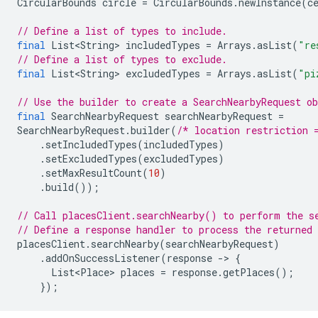
CircularBounds
circle
=
CircularBounds
.
newInstance
(
c
// Define a list of types to include.
final
List<String>
includedTypes
=
Arrays
.
asList
(
"re
// Define a list of types to exclude.
final
List<String>
excludedTypes
=
Arrays
.
asList
(
"pi
// Use the builder to create a SearchNearbyRequest o
final
SearchNearbyRequest
searchNearbyRequest
=
SearchNearbyRequest
.
builder
(
/* location restriction 
.
setIncludedTypes
(
includedTypes
)
.
setExcludedTypes
(
excludedTypes
)
.
setMaxResultCount
(
10
)
.
build
());
// Call placesClient.searchNearby() to perform the s
// Define a response handler to process the returned
placesClient
.
searchNearby
(
searchNearbyRequest
)
.
addOnSuccessListener
(
response
-
>
{
List<Place>
places
=
response
.
getPlaces
();
});