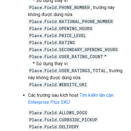
* Sử dụng thay vì
Place.Field.PHONE_NUMBER
, trường này
không được dùng nữa.
Place.Field.NATIONAL_PHONE_NUMBER
Place.Field.OPENING_HOURS
Place.Field.PRICE_LEVEL
Place.Field.RATING
Place.Field.SECONDARY_OPENING_HOURS
Place.Field.USER_RATING_COUNT
*
* Sử dụng thay vì
Place.Field.USER_RATINGS_TOTAL
, trường
này không được dùng nữa.
Place.Field.WEBSITE_URI
Các trường sau kích hoạt
Tìm kiếm lân cận
Enterprise Plus SKU
:
Place.Field.ALLOWS_DOGS
Place.Field.CURBSIDE_PICKUP
Place.Field.DELIVERY