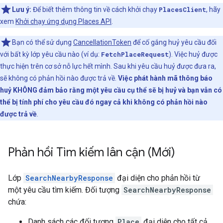
Lưu ý:
Để biết thêm thông tin về cách khởi chạy
PlacesClient
, hãy
xem
Khởi chạy ứng dụng Places API
.
Bạn có thể sử dụng
CancellationToken
để cố gắng huỷ yêu cầu đối
với bất kỳ lớp yêu cầu nào (ví dụ:
FetchPlaceRequest
). Việc huỷ được
thực hiện trên cơ sở nỗ lực hết mình. Sau khi yêu cầu huỷ được đưa ra,
sẽ không có phản hồi nào được trả về.
Việc phát hành mã thông báo
huỷ KHÔNG đảm bảo rằng một yêu cầu cụ thể sẽ bị huỷ và bạn vẫn có
thể bị tính phí cho yêu cầu đó ngay cả khi không có phản hồi nào
được trả về
.
Phản hồi Tìm kiếm lân cận (Mới)
Lớp
SearchNearbyResponse
đại diện cho phản hồi từ
một yêu cầu tìm kiếm. Đối tượng
SearchNearbyResponse
chứa:
Danh sách các đối tượng
Place
đại diện cho tất cả