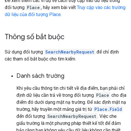
Để xem thêm các ví dụ về cách truy cập vào dữ liệu trong
đối tượng
Place
, hãy xem bài viết
Truy cập vào các trường
dữ liệu của đối tượng Place
.
Thông số bắt buộc
Sử dụng đối tượng
SearchNearbyRequest
để chỉ định
các tham số bắt buộc cho tìm kiếm.
Danh sách trường
Khi yêu cầu thông tin chi tiết về địa điểm, bạn phải chỉ
định dữ liệu cần trả về trong đối tượng
Place
cho địa
điểm đó dưới dạng mặt nạ trường. Để xác định mặt nạ
trường, hãy truyền một mảng giá trị từ
Place.Field
đến đối tượng
SearchNearbyRequest
. Việc che
giấu trường là một phương pháp thiết kế tốt để đảm
bảo rằng bạn không yêu cầu dữ liệu không cần thiết,