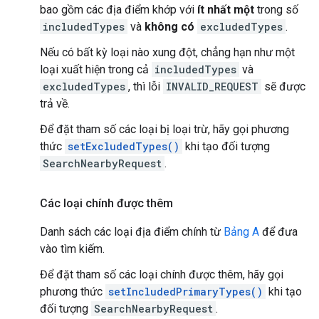
bao gồm các địa điểm khớp với
ít nhất một
trong số
includedTypes
và
không có
excludedTypes
.
Nếu có bất kỳ loại nào xung đột, chẳng hạn như một
loại xuất hiện trong cả
includedTypes
và
excludedTypes
, thì lỗi
INVALID_REQUEST
sẽ được
trả về.
Để đặt tham số các loại bị loại trừ, hãy gọi phương
thức
setExcludedTypes()
khi tạo đối tượng
SearchNearbyRequest
.
Các loại chính được thêm
Danh sách các loại địa điểm chính từ
Bảng A
để đưa
vào tìm kiếm.
Để đặt tham số các loại chính được thêm, hãy gọi
phương thức
setIncludedPrimaryTypes()
khi tạo
đối tượng
SearchNearbyRequest
.