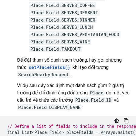
Place.Field.SERVES_COFFEE
Place.Field.SERVES_DESSERT
Place.Field.SERVES_DINNER
Place.Field.SERVES_LUNCH
Place.Field.SERVES_VEGETARIAN_FOOD
Place.Field.SERVES_WINE
Place.Field.TAKEOUT
Để đặt tham số danh sách trường, hãy gọi phương
thức
setPlaceFields()
khi tạo đối tượng
SearchNearbyRequest
.
Ví dụ sau đây xác định một danh sách gồm 2 giá trị
trường để chỉ định rằng đối tượng
Place
do một yêu
cầu trả về chứa các trường
Place.Field.ID
và
Place.Field.DISPLAY_NAME
:
// Define a list of fields to include in the response
final
List<Place
.
Field
>
placeFields
=
Arrays
.
asList
(