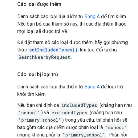
Các loại được thêm
Danh sách các loại địa điểm từ
Bảng A
để tìm kiếm.
Nếu bạn bỏ qua tham số này, thì các địa điểm thuộc
mọi loại sẽ được trả về.
Để đặt tham số các loại được thêm, hãy gọi phương
thức
setIncludedTypes()
khi tạo đối tượng
SearchNearbyRequest
.
Các loại bị loại trừ
Danh sách các loại địa điểm từ
Bảng A
để loại trừ
khỏi tìm kiếm.
Nếu bạn chỉ định cả
includedTypes
(chẳng hạn như
"school"
) và
excludedTypes
(chẳng hạn như
"primary_school"
) trong yêu cầu, thì phản hồi sẽ
bao gồm các địa điểm được phân loại là
"school"
nhưng không phải là
"primary_school"
. Phản hồi