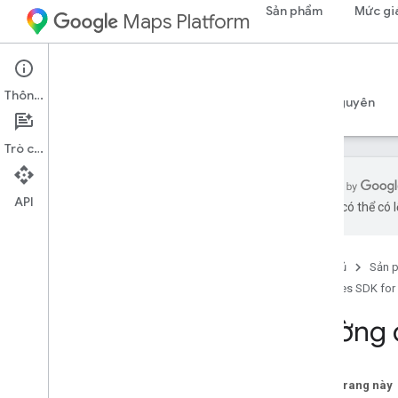
Sản phẩm
Mức gi
Maps Platform
Android
Places SDK for Android
Thông tin
Hướng dẫn
Tài liệu tham khảo
Mẫu
Tài nguyên
Trò chuyện
API
bằng AI có thể có l
SDK Địa điểm dành cho Android
Tổng quan
Trang chủ
Sản 
Mã địa điểm
Places SDK for
Biểu tượng địa điểm
Trường d
Thiết lập
Thiết lập Places SDK cho Android
Thiết lập dự án Android Studio
Trên trang này