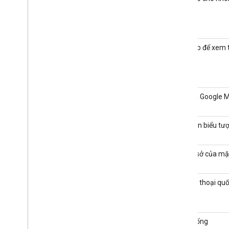
Phù hợp để xem 
URI của Google 
Màu nền biểu tư
URI cơ sở của mặ
tượng
Số điện thoại quố
Nhạc sống