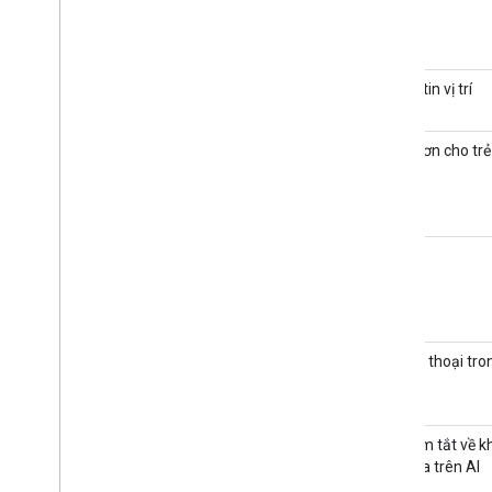
Thông tin vị trí
Thực đơn cho tr
Tên
Số điện thoại tr
Bản tóm tắt về k
cận dựa trên AI