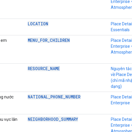
Enterprise 
Atmospher
LOCATION
Place Detai
Essentials
MENU_FOR_CHILDREN
ẻ em
Place Detai
Enterprise 
Atmospher
RESOURCE_NAME
Nguyên tắc
về Place De
(chỉ mã nh
dạng)
NATIONAL_PHONE_NUMBER
ong nước
Place Detai
Enterprise
NEIGHBORHOOD_SUMMARY
hu vực lân
Place Detai
Enterprise 
Atmospher