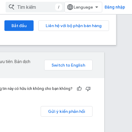
/
Đăng nhập
Bắt đầu
Liên hệ với bộ phận bán hàng
u tiên. Bản dịch
 tin này có hữu ích không cho bạn không?
Gửi ý kiến phản hồi