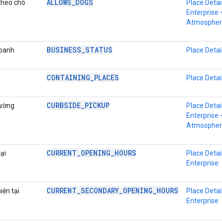
ALLOWS_DOGS
theo chó
Place Detai
Enterprise 
Atmospher
BUSINESS_STATUS
doanh
Place Detai
CONTAINING_PLACES
Place Detai
CURBSIDE_PICKUP
đường
Place Detai
Enterprise 
Atmospher
CURRENT_OPENING_HOURS
ại
Place Detai
Enterprise
CURRENT_SECONDARY_OPENING_HOURS
iện tại
Place Detai
Enterprise