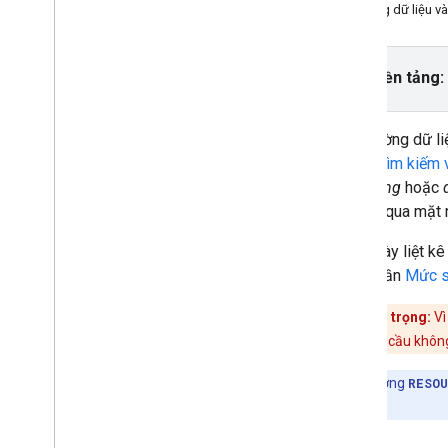
Sử dụng tính năng Kiểm tra ứng dụng
Trường dữ liệu v
để bảo mật khoá API
Phiên bản
Chọn nền tảng:
Hướng dẫn
Tự động hoàn thành biểu mẫu địa chỉ
Các trường dữ li
(Mới)
,
Tìm kiếm
SDK Địa điểm (Mới)
nạ trường
hoặc
Tự động hoàn thành (Mới)
bạn bỏ qua mặt nạ
Chi tiết địa điểm (Mới)
Tìm kiếm lân cận (Mới)
Trang này liệt kê
Ảnh địa điểm (Mới)
xem phần
Mức s
Tìm kiếm văn bản (Mới)
Làm việc với dữ liệu địa điểm (Mới)
Lưu ý quan trọng:
Vì
Loại địa điểm (Mới)
điểm được yêu cầu không
Trường dữ liệu địa điểm (Mới)
Places UI Kit
Lưu ý:
Trường
RESOU
Sử dụng mã thông báo phiên
điểm.
Tìm dọc theo tuyến đường