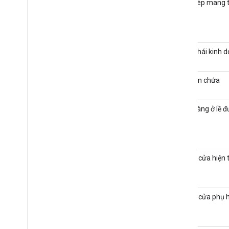
Cho phép mang 
Trạng thái kinh 
Địa điểm chứa
Nhận hàng ở lề 
Giờ mở cửa hiện t
Giờ mở cửa phụ h