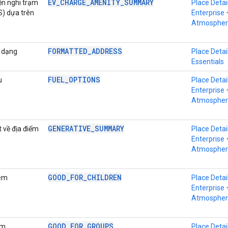
EV_CHARGE_AMENITY_SUMMARY
ện nghi trạm
Place Detai
S) dựa trên
Enterprise 
Atmospher
FORMATTED_ADDRESS
h dạng
Place Detai
Essentials
FUEL_OPTIONS
u
Place Detai
Enterprise 
Atmospher
GENERATIVE_SUMMARY
t về địa điểm
Place Detai
Enterprise 
Atmospher
GOOD_FOR_CHILDREN
 em
Place Detai
Enterprise 
Atmospher
GOOD_FOR_GROUPS
óm
Place Detai