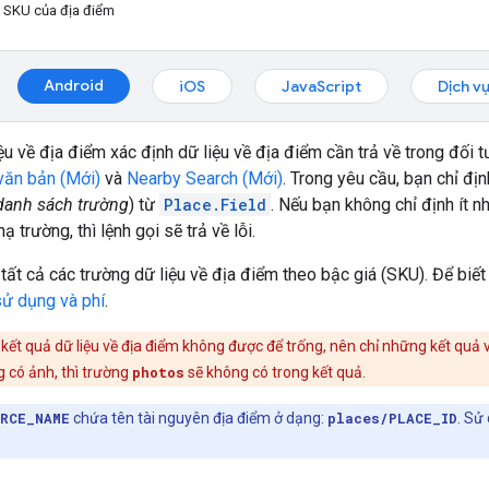
à SKU của địa điểm
Android
iOS
JavaScript
Dịch v
ệu về địa điểm xác định dữ liệu về địa điểm cần trả về trong đối
 văn bản (Mới)
và
Nearby Search (Mới)
. Trong yêu cầu, bạn chỉ đị
danh sách trường
) từ
Place.Field
. Nếu bạn không chỉ định ít 
 trường, thì lệnh gọi sẽ trả về lỗi.
 tất cả các trường dữ liệu về địa điểm theo bậc giá (SKU). Để biết
ử dụng và phí
.
 kết quả dữ liệu về địa điểm không được để trống, nên chỉ những kết quả v
 có ảnh, thì trường
photos
sẽ không có trong kết quả.
RCE_NAME
chứa tên tài nguyên địa điểm ở dạng:
places/PLACE_ID
. Sử