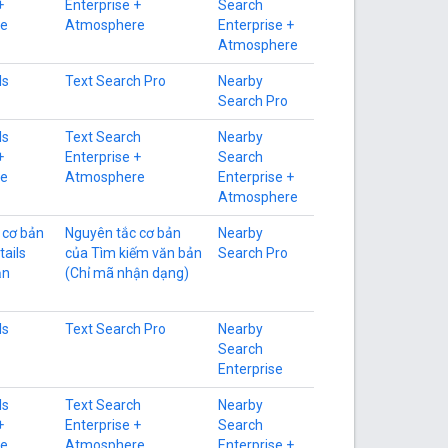
+
Enterprise +
Search
e
Atmosphere
Enterprise +
Atmosphere
ls
Text Search Pro
Nearby
Search Pro
ls
Text Search
Nearby
+
Enterprise +
Search
e
Atmosphere
Enterprise +
Atmosphere
 cơ bản
Nguyên tắc cơ bản
Nearby
tails
của Tìm kiếm văn bản
Search Pro
ận
(Chỉ mã nhận dạng)
ls
Text Search Pro
Nearby
Search
Enterprise
ls
Text Search
Nearby
+
Enterprise +
Search
e
Atmosphere
Enterprise +