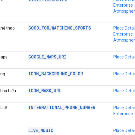
Enterprise 
Atmospher
GOOD_FOR_WATCHING_SPORTS
thể thao
Place Detai
Enterprise 
Atmospher
GOOGLE_MAPS_URI
Maps
Place Detai
ICON_BACKGROUND_COLOR
ợng
Place Detai
ICON_MASK_URL
t nạ biểu
Place Detai
INTERNATIONAL_PHONE_NUMBER
c tế
Place Detai
Enterprise
LIVE_MUSIC
Place Detai