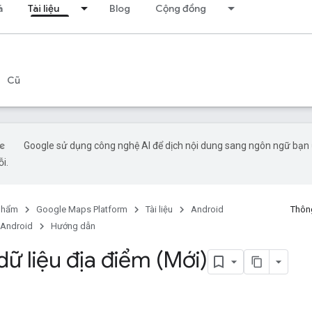
á
Tài liệu
Blog
Cộng đồng
Cũ
Google sử dụng công nghệ AI để dịch nội dung sang ngôn ngữ bạn ư
ỗi.
phẩm
Google Maps Platform
Tài liệu
Android
Thông
 Android
Hướng dẫn
ữ liệu địa điểm (Mới)