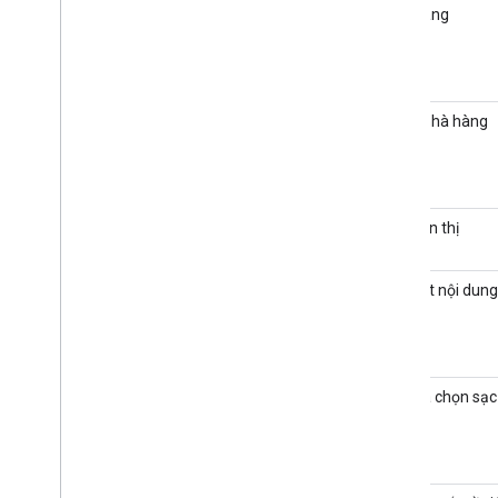
Giao hàng
Ăn tại nhà hàng
Tên hiển thị
Tóm tắt nội dung
Các lựa chọn sạc