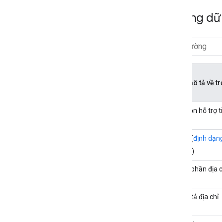
Thư viện nguồn mở
Trường dữ 
Tiện ích Kotlin KTX
Thư viện địa điểm Rx
Trình bổ trợ Secrets Gradle
Phần mô tả về t
Tuỳ chọn hỗ trợ t
Địa chỉ (
định dạn
ADR
)
Thành phần địa c
Bộ mô tả địa chỉ