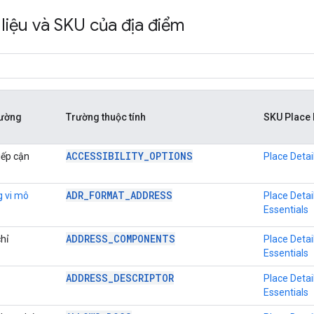
liệu và SKU của địa điểm
rường
Trường thuộc tính
SKU Place 
ACCESSIBILITY_OPTIONS
iếp cận
Place Detai
ADR_FORMAT_ADDRESS
g vi mô
Place Detai
Essentials
ADDRESS_COMPONENTS
hỉ
Place Detai
Essentials
ADDRESS_DESCRIPTOR
Place Detai
Essentials