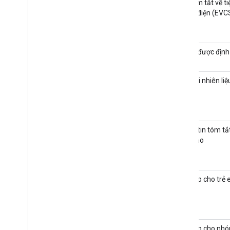
Bản tóm tắt về ti
sạc xe điện (EVC
AI
Địa chỉ được địn
Các loại nhiên liệ
Thông tin tóm tắ
do AI tạo
Phù hợp cho trẻ
Phù hợp cho nh