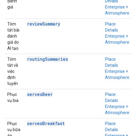
đánh
Details
giá
Enterprise +
Atmosphere
reviewSummary
Tóm
Place
tắt bài
Details
đánh
Enterprise +
giá do
Atmosphere
AI tạo
routingSummaries
Tóm
Place
tắt về
Details
việc
Enterprise +
định
Atmosphere
tuyến
servesBeer
Phục
Place
vụ bia
Details
Enterprise +
Atmosphere
servesBreakfast
Phục
Place
vụ bữa
Details
ăn
Enterprise +