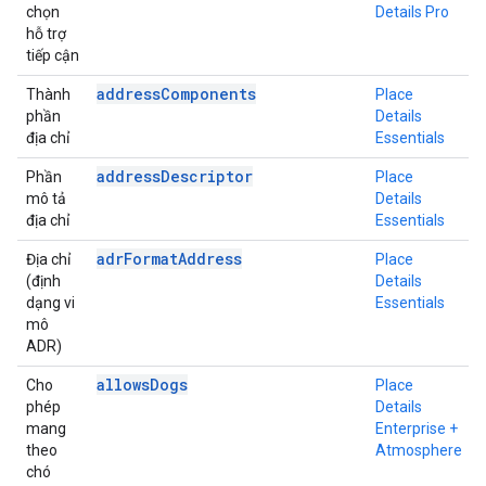
chọn
Details Pro
hỗ trợ
tiếp cận
addressComponents
Thành
Place
phần
Details
địa chỉ
Essentials
addressDescriptor
Phần
Place
mô tả
Details
địa chỉ
Essentials
adrFormatAddress
Địa chỉ
Place
(định
Details
dạng vi
Essentials
mô
ADR)
allowsDogs
Cho
Place
phép
Details
mang
Enterprise +
theo
Atmosphere
chó