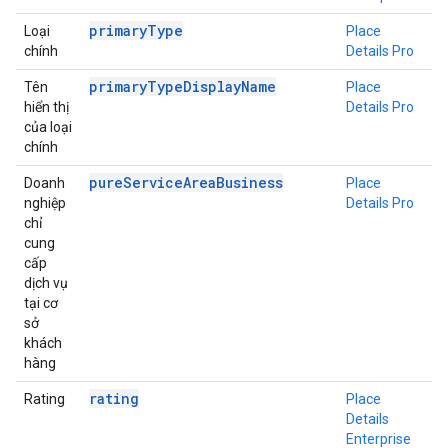
primaryType
Loại
Place
chính
Details Pro
primaryTypeDisplayName
Tên
Place
hiển thị
Details Pro
của loại
chính
pureServiceAreaBusiness
Doanh
Place
nghiệp
Details Pro
chỉ
cung
cấp
dịch vụ
tại cơ
sở
khách
hàng
rating
Rating
Place
Details
Enterprise