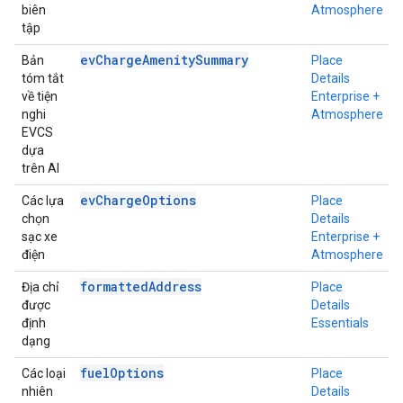
biên
Atmosphere
tập
evChargeAmenitySummary
Bản
Place
tóm tắt
Details
về tiện
Enterprise +
nghi
Atmosphere
EVCS
dựa
trên AI
evChargeOptions
Các lựa
Place
chọn
Details
sạc xe
Enterprise +
điện
Atmosphere
formattedAddress
Địa chỉ
Place
được
Details
định
Essentials
dạng
fuelOptions
Các loại
Place
nhiên
Details