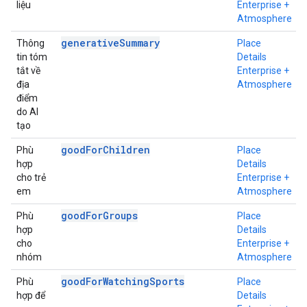
liệu
Enterprise +
Atmosphere
generativeSummary
Thông
Place
tin tóm
Details
tắt về
Enterprise +
địa
Atmosphere
điểm
do AI
tạo
goodForChildren
Phù
Place
hợp
Details
cho trẻ
Enterprise +
em
Atmosphere
goodForGroups
Phù
Place
hợp
Details
cho
Enterprise +
nhóm
Atmosphere
goodForWatchingSports
Phù
Place
hợp để
Details