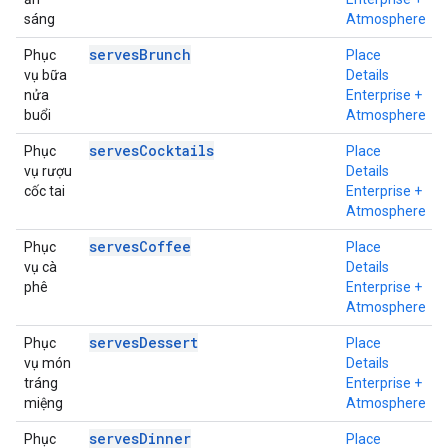
sáng
Atmosphere
servesBrunch
Phục
Place
vụ bữa
Details
nửa
Enterprise +
buổi
Atmosphere
servesCocktails
Phục
Place
vụ rượu
Details
cốc tai
Enterprise +
Atmosphere
servesCoffee
Phục
Place
vụ cà
Details
phê
Enterprise +
Atmosphere
servesDessert
Phục
Place
vụ món
Details
tráng
Enterprise +
miệng
Atmosphere
servesDinner
Phục
Place