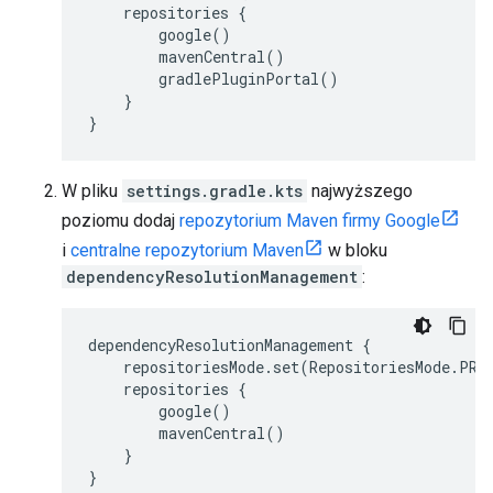
repositories {
google()
mavenCentral()
gradlePluginPortal()
}
}
W pliku
settings.gradle.kts
najwyższego
poziomu dodaj
repozytorium Maven firmy Google
i
centralne repozytorium Maven
w bloku
dependencyResolutionManagement
:
dependencyResolutionManagement {
repositoriesMode.set(RepositoriesMode.PRE
repositories {
google()
mavenCentral()
}
}