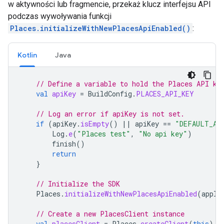
w aktywności lub fragmencie, przekaż klucz interfejsu API
podczas wywoływania funkcji
Places.initializeWithNewPlacesApiEnabled()
:
Kotlin
Java
// Define a variable to hold the Places API ke
val
apiKey
=
BuildConfig
.
PLACES_API_KEY
// Log an error if apiKey is not set.
if
(
apiKey
.
isEmpty
()
||
apiKey
==
"DEFAULT_AP
Log
.
e
(
"Places test"
,
"No api key"
)
finish
()
return
}
// Initialize the SDK
Places
.
initializeWithNewPlacesApiEnabled
(
appli
// Create a new PlacesClient instance
val
placesClient
=
Places
.
createClient
(
this
)