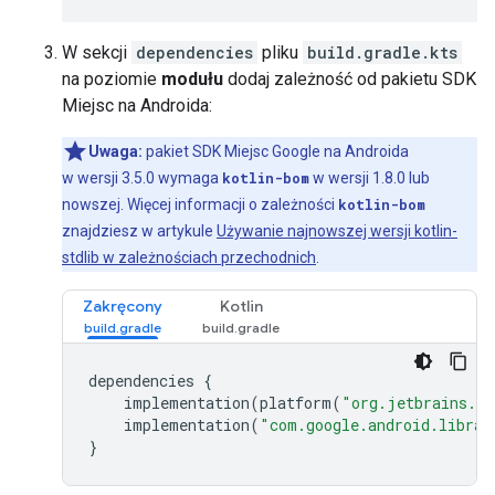
W sekcji
dependencies
pliku
build.gradle.kts
na poziomie
modułu
dodaj zależność od pakietu SDK
Miejsc na Androida:
Uwaga:
pakiet SDK Miejsc Google na Androida
w wersji 3.5.0 wymaga
kotlin-bom
w wersji 1.8.0 lub
nowszej. Więcej informacji o zależności
kotlin-bom
znajdziesz w artykule
Używanie najnowszej wersji kotlin-
stdlib w zależnościach przechodnich
.
Zakręcony
Kotlin
dependencies
{
implementation
(
platform
(
"org.jetbrains.ko
implementation
(
"com.google.android.librar
}