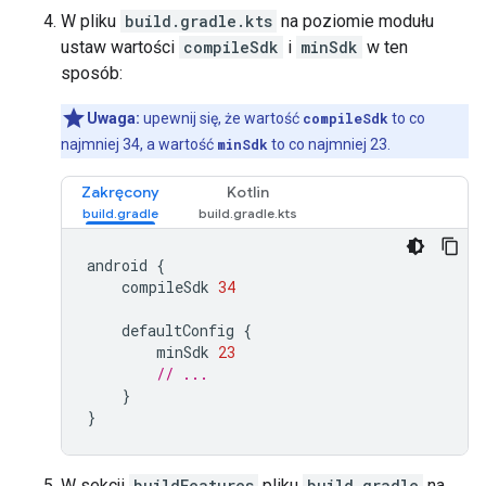
W pliku
build.gradle.kts
na poziomie modułu
ustaw wartości
compileSdk
i
minSdk
w ten
sposób:
Uwaga:
upewnij się, że wartość
compileSdk
to co
najmniej 34, a wartość
minSdk
to co najmniej 23.
Zakręcony
Kotlin
android
{
compileSdk
34
defaultConfig
{
minSdk
23
// ...
}
}
W sekcji
buildFeatures
pliku
build.gradle
na