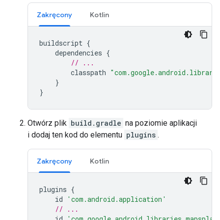
Zakręcony
Kotlin
buildscript
{
dependencies
{
// ...
classpath
"com.google.android.librari
}
}
Otwórz plik
build.gradle
na poziomie aplikacji
i dodaj ten kod do elementu
plugins
.
Zakręcony
Kotlin
plugins
{
id
'com.android.application'
// ...
id
'com.google.android.libraries.mapsplat