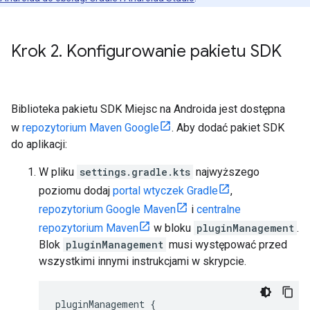
Krok 2
.
Konfigurowanie pakietu SDK
Biblioteka pakietu SDK Miejsc na Androida jest dostępna
w
repozytorium Maven Google
. Aby dodać pakiet SDK
do aplikacji:
W pliku
settings.gradle.kts
najwyższego
poziomu dodaj
portal wtyczek Gradle
,
repozytorium Google Maven
i
centralne
repozytorium Maven
w bloku
pluginManagement
.
Blok
pluginManagement
musi występować przed
wszystkimi innymi instrukcjami w skrypcie.
pluginManagement {