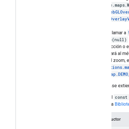
google.maps.
vida:
WebGLOve
WebGLOverlay
Debes llamar a
setMap(null)
construcción o 
se llamará al m
como el zoom, e
MapOptions.m
usen
Map.DEMO
Esta clase exti
Llama al
const
Consulta
Biblio
Constructor