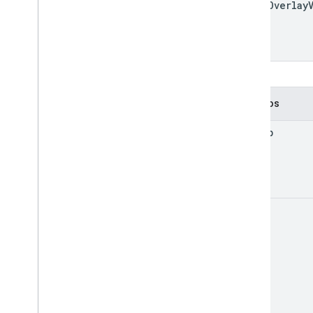
Web
GLOverlay
Métodos
get
Map
on
Add