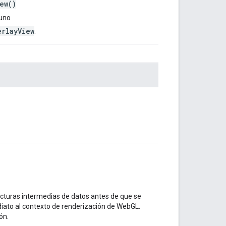
ew()
uno
erlayView
.
cturas intermedias de datos antes de que se
diato al contexto de renderización de WebGL.
ón.