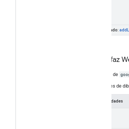
add
Heredado:
Interfaz
W
Interfaz de
goo
Opciones de dib
Propiedades
gl