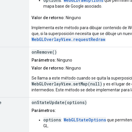
options
WebGLDrawOptions
:
que permiten a
mapa base de Google asociado.
Valor de retorno:
Ninguno
Implementa este método para dibujar contenido de W
que, si la superposición necesita que se dibuje un nu
WebGLOverlayView.requestRedraw
.
onRemove()
Parámetros:
Ninguno
Valor de retorno:
Ninguno
Se llama a este método cuando se quita la superposi
WebGLOverlayView.setMap(null)
y es el lugar de
intermedios. Este método se debe implementar para l
e
onStateUpdate(options)
Parámetros:
options
WebGLStateOptions
:
que permiten 
GL.