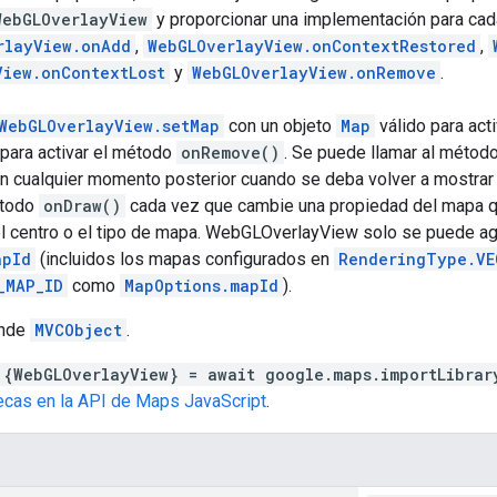
WebGLOverlayView
y proporcionar una implementación para cad
rlayView.onAdd
,
WebGLOverlayView.onContextRestored
,
View.onContextLost
y
WebGLOverlayView.onRemove
.
WebGLOverlayView.setMap
con un objeto
Map
válido para act
para activar el método
onRemove()
. Se puede llamar al métod
en cualquier momento posterior cuando se deba volver a mostrar 
étodo
onDraw()
cada vez que cambie una propiedad del mapa qu
l centro o el tipo de mapa. WebGLOverlayView solo se puede ag
apId
(incluidos los mapas configurados en
RenderingType.VE
_MAP_ID
como
MapOptions.mapId
).
ende
MVCObject
.
 {WebGLOverlayView} = await google.maps.importLibrar
tecas en la API de Maps JavaScript
.