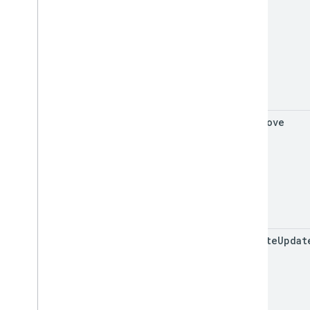
on
Remove
on
State
Updat