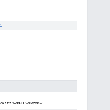
l
ará este WebGLOverlayView.