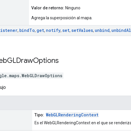
Valor de retorno:
Ninguno
Agrega la superposición al mapa.
Listener
bind
To
get
notify
set
set
Values
unbind
unbind
Al
,
,
,
,
,
,
,
eb
GLDraw
Options
gle.maps
.
WebGLDrawOptions
ujo
WebGLRenderingContext
Tipo:
Es el WebGLRenderingContext en el que se renderiz