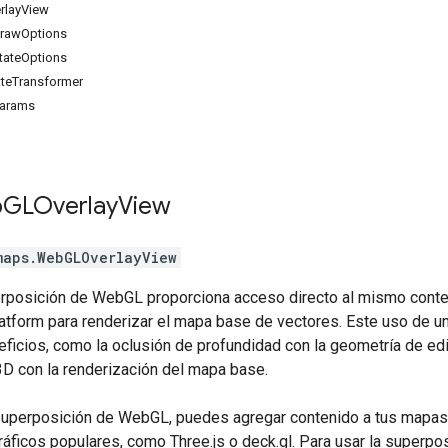
rlayView
DrawOptions
tateOptions
ateTransformer
Params
b
GLOverlay
View
maps
.
WebGLOverlayView
erposición de WebGL proporciona acceso directo al mismo cont
tform para renderizar el mapa base de vectores. Este uso de u
ficios, como la oclusión de profundidad con la geometría de edif
3D con la renderización del mapa base.
 superposición de WebGL, puedes agregar contenido a tus mapa
ráficos populares, como Three.js o deck.gl. Para usar la superp