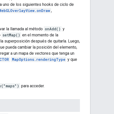
a uno de los siguientes hooks de ciclo de
WebGLOverlayView.onDraw
,
ivar la llamada al método
onAdd()
y
o
setMap()
en el momento de la
la superposición después de quitarla. Luego,
e pueda cambiar la posición del elemento,
regar a un mapa de vectores que tenga un
CTOR
MapOptions.renderingType
y que
y("maps")
para acceder.