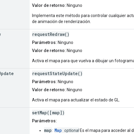
Valor de retorno:
Ninguno
Implementa este método para controlar cualquier actu
de animación de renderización.
w
requestRedraw()
Parámetros:
Ninguno
Valor de retorno:
Ninguno
Activa el mapa para que vuelva a dibujar un fotogram
Update
requestStateUpdate()
Parámetros:
Ninguno
Valor de retorno:
Ninguno
Activa el mapa para actualizar el estado de GL.
setMap([map])
Parámetros:
map
Map
:
optional
Es el mapa para acceder al div