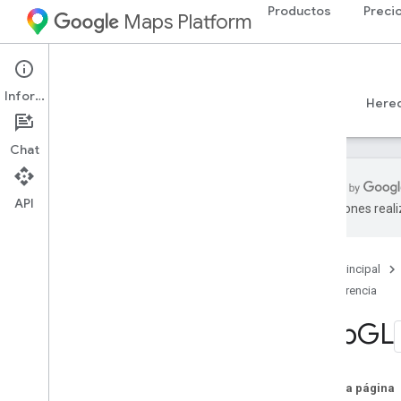
Productos
Preci
Maps Platform
Web
Maps JavaScript API
Información
Guías
Referencia
Ejemplos
Recursos
Here
Chat
API
traducciones real
Referencia de la API v3
.
65 (canal
semanal)
Descripción general
Página principal
Conceptos globales
Referencia
Maps
Web
GL
Maps
Web
GL
Coordenadas
En esta página
Diseño basado en datos