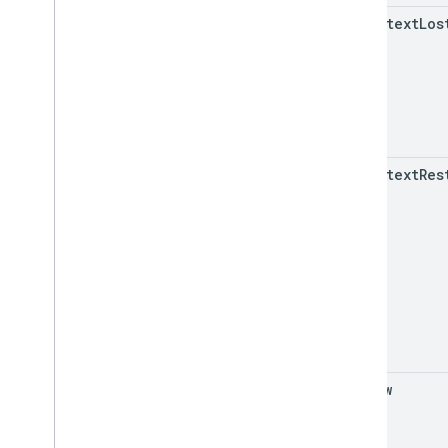
on
Context
Los
on
Context
Res
on
Draw