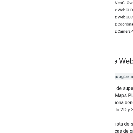
Clase WebGLOve
Controles
Interfaz WebGL
Biblioteca de geometría
Interfaz WebGLS
Dibujo en el mapa
Interfaz Coordin
Street View
Interfaz Camera
Places
Routes
Mapas 3D
Ambiental (versión alfa)
Clase
We
Viajes compartidos
Interfaces de bibliotecas
Clase
google.
Referencia de la API v3
.
64 (canal
trimestral)
La vista de sup
Referencia de la API v3
.
63
Google Maps Pla
Referencia de la API v3
.
62
proporciona bene
contenido 2D y 
Con la vista de
bibliotecas de g