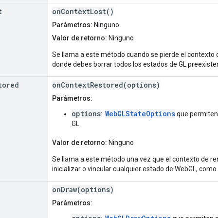
t
onContextLost()
Parámetros:
Ninguno
Valor de retorno:
Ninguno
Se llama a este método cuando se pierde el contexto de
donde debes borrar todos los estados de GL preexiste
tored
onContextRestored(options)
Parámetros:
options
WebGLStateOptions
:
que permiten 
GL.
Valor de retorno:
Ninguno
Se llama a este método una vez que el contexto de ren
inicializar o vincular cualquier estado de WebGL, com
onDraw(options)
Parámetros: