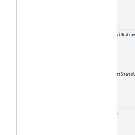
request
Redra
request
State
set
Map